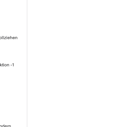
ollziehen 
tion -1 
ondern 