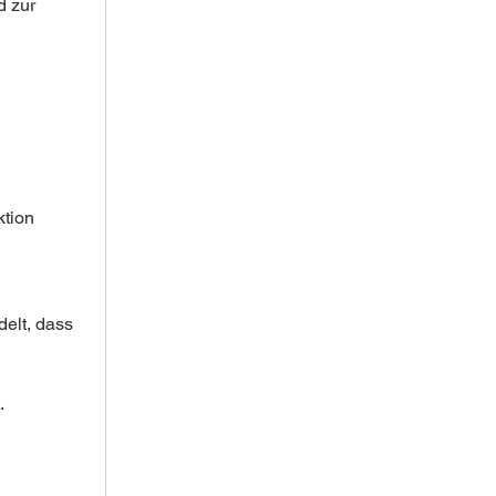
d zur 
tion 
elt, dass 
.