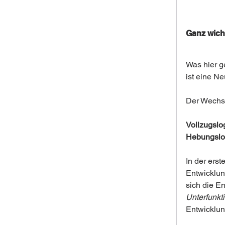
Ganz wich
Was hier g
ist eine N
Der Wechse
Vollzugslog
Hebungslo
In der erst
Entwicklung
sich die E
Unterfunkt
Entwicklun