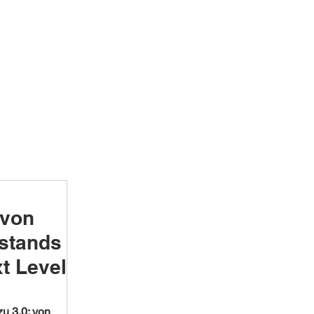
 von
ustands
t Level
u 3.0: von 