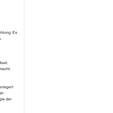
htung. Es 
.
ässt.
macht.
erlagert 
er 
gie der 