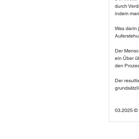
durch Verd
indem man 
Was darin j
Auferstehu
Der Mensch
ein Über ü
den Prozess
Der result
grundsätzli
03.2025 ©