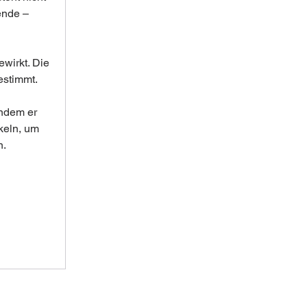
ende – 
wirkt. Die 
estimmt.
ndem er 
keln, um 
n.