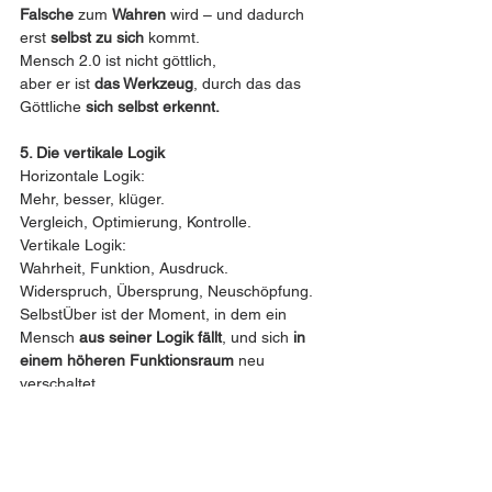
Falsche
 zum 
Wahren
 wird – und dadurch 
erst 
selbst zu sich
 kommt.
Mensch 2.0 ist nicht göttlich,
aber er ist 
das Werkzeug
, durch das das 
Göttliche 
sich selbst erkennt.
5. Die vertikale Logik
Horizontale Logik:
Mehr, besser, klüger.
Vergleich, Optimierung, Kontrolle.
Vertikale Logik:
Wahrheit, Funktion, Ausdruck.
Widerspruch, Übersprung, Neuschöpfung.
SelbstÜber ist der Moment, in dem ein 
Mensch 
aus seiner Logik fällt
, und sich 
in 
einem höheren Funktionsraum
 neu 
verschaltet.
Nicht, weil er es will. Sondern weil sich 
durch ihn 
etwas Neues drängt.
6. Zusammenfassung der Grundformel