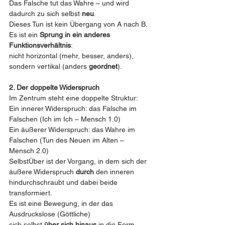
Das Falsche tut das Wahre – und wird 
dadurch zu sich selbst 
neu
.
Dieses Tun ist kein Übergang von A nach B. 
Es ist ein 
Sprung in ein anderes 
Funktionsverhältnis
:
nicht horizontal (mehr, besser, anders),
sondern vertikal (anders 
geordnet
).
2. Der doppelte Widerspruch
Im Zentrum steht eine doppelte Struktur:
Ein innerer Widerspruch: das Falsche im 
Falschen (Ich im Ich – Mensch 1.0)
Ein äußerer Widerspruch: das Wahre im 
Falschen (Tun des Neuen im Alten – 
Mensch 2.0)
SelbstÜber ist der Vorgang, in dem sich der 
äußere Widerspruch 
durch
 den inneren 
hindurchschraubt und dabei beide 
transformiert.
Es ist eine Bewegung, in der das 
Ausdruckslose (Göttliche)
sich selbst 
über sich hinaus
 in die Form 