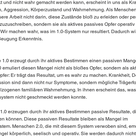
 und nicht wahr gemacht werden kann, erscheint in uns als Kra
, Aggression, Körperzustand und Wahrnehmung. Als Menschen
ere Arbeit nicht darin, diese Zustände bloß zu erleiden oder pe
 zuzuschreiben, sondern sie als aktives passives Opfer operativ 
: Wir machen wahr, was im 1.0-System nur resultiert. Dadurch wi
 Beugung Erkenntnis.
e 1.0 erzeugt durch ihr aktives Bestimmen einen passiven Mange
 emuliert diesen Mangel nicht als bloßes Opfer, sondern als akt
pfer: Er trägt das Resultat, um es wahr zu machen. Krankheit, D
sion sind dann nicht nur Symptome, sondern mögliche Trägerf
llzogenen familiären Wahrnehmung. In ihnen erscheint das, was
ystem nicht geschmeckt werden konnte.
.0 erzeugen durch ihr aktives Bestimmen passive Resultate, die
 können. Diese passiven Resultate bleiben als Mangel im 
stem. Menschen 2.0, die mit diesem System verwoben sind, emu
gel körperlich, seelisch und operativ. Sie werden dadurch nicht