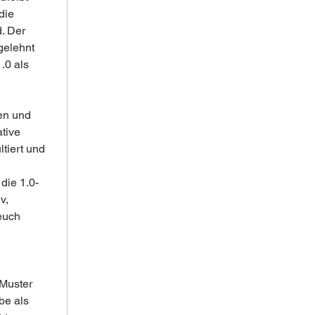
die 
. Der 
gelehnt 
.0 als 
en und 
tive 
tiert und 
die 1.0-
v, 
euch 
Muster 
be als 