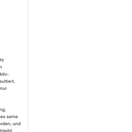
ht 
h 
ktiv-
ltiert, 
nur 
ng, 
 es seine 
erden, und 
bleibt 