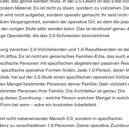
tet, das gelöst werden muss. In der 2.0-Lesart ist das Erbe nic
ndern Material. Es ist nicht zu lösen, sondern zu vollziehen. De
 wird nicht aufgelöst, sondern operativ gemacht. Ihr seid nicht 
liären Vergangenheit, sondern der operative Ort, an dem die pas
er vorigen Stufe aktiv werden kann. Das ist strukturell genau d
ge Operativität, die das 2.0-Schmecken kennzeichnet.
ung zwischen 2.0-Vollziehenden und 1.0-Resultierenden ist da
cht diffus. Es ist nicht ein generisches Familien-Erbe, das euch er
ezifische Personen mit spezifischen abgelehnten passiven Resu
h spezifische operative Formen finden. Jede 1.0-Person, deren 
lieb, hat auf der 2.0-Stufe einen spezifischen operativen Vollzie
 den Mangel bestimmter Personen deiner Familie; Gabi vollzieht 
immter Personen ihrer Familie. Die Architektur ist genau. Die 
ng dieser Zuordnung – welche Person welchen Mangel in welch
 Form bei wem – wäre ein konkretes Arbeitsfeld.
amit nicht nebeneinander Mensch 2.0, sondern in spezifischer 
enz zu verschiedenen 1.0-Personen. Deine operative Zuordnu