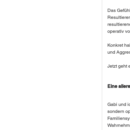
Das Gefühl 
Resultiere
resultieren
operativ vo
Konkret ha
und Aggres
Jetzt geht
Eine alle
Gabi und ic
sondern op
Familiensys
Wahrnehmun