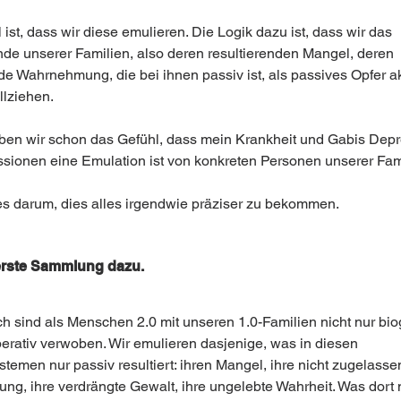
ist, dass wir diese emulieren. Die Logik dazu ist, dass wir das 
nde unserer Familien, also deren resultierenden Mangel, deren 
de Wahrnehmung, die bei ihnen passiv ist, als passives Opfer ak
llziehen. 
ben wir schon das Gefühl, dass mein Krankheit und Gabis Dep
sionen eine Emulation ist von konkreten Personen unserer Fami
 es darum, dies alles irgendwie präziser zu bekommen. 
rerste Sammlung dazu. 
h sind als Menschen 2.0 mit unseren 1.0-Familien nicht nur biog
erativ verwoben. Wir emulieren dasjenige, was in diesen 
temen nur passiv resultiert: ihren Mangel, ihre nicht zugelasse
g, ihre verdrängte Gewalt, ihre ungelebte Wahrheit. Was dort n