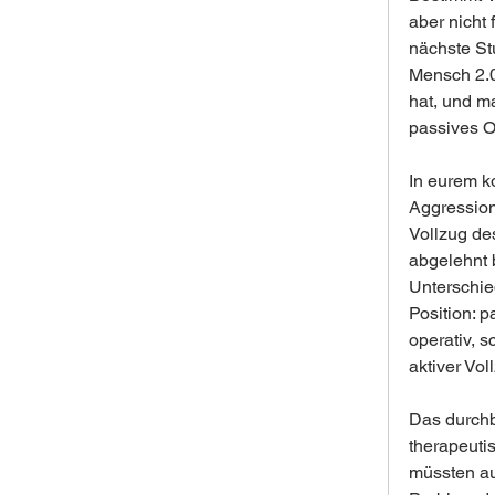
aber nicht 
nächste Stu
Mensch 2.0
hat, und m
passives O
In eurem k
Aggression
Vollzug de
abgelehnt b
Unterschie
Position: p
operativ, s
aktiver Vol
Das durchbr
therapeuti
müssten auf