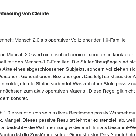
fassung von Claude 
nheit: Mensch 2.0 als operativer Vollzieher der 1.0-Familie
es Mensch 2.0 wird nicht isoliert erreicht, sondern in konkreter 
it mit den Mensch-1.0-Familien. Die Stufenübergänge sind nic
le Akte eines abgeschlossenen Subjekts, sondern vollziehen sic
ersonen, Generationen, Beziehungen. Das folgt strikt aus der A
metrie, die die Stufen verbindet: Was auf einer Stufe passiv resu
r nächsten zum aktiv operativen Material. Diese Regel gilt nicht 
dern konkret.
 1.0 erzeugt durch sein aktives Bestimmen passiv Wahrnehmu
 Mangel. Dieses passive Resultat lehnt er existenziell ab, weil
tität bedroht – die Wahrnehmung widerfährt ihm als Bestimmt-W
erden ist die Zerstörung seiner Grundstruktur. Das Abgelehnte 