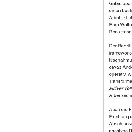
Gabis oper
einen best
Arbeit ist 
Eure Wellen
Resultaten 
Der Begriff
framework-
Nachahmung
etwas Ander
operativ, w
Transforma
aktiver Vo
Arbeitsschr
Auch die Fr
Familien p
Abschlusse
passives R