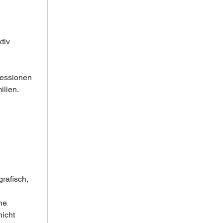
tiv 
ressionen 
lien. 
rafisch, 
ne 
icht 