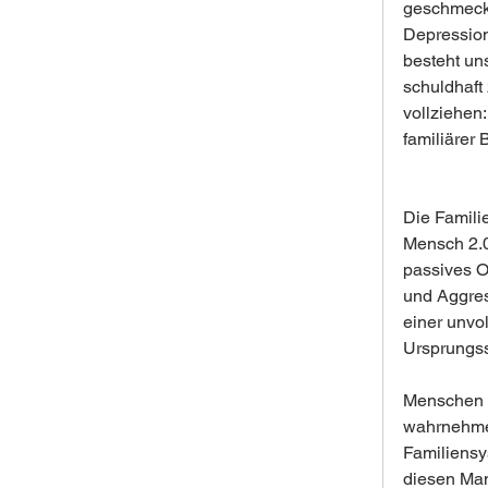
geschmeckt
Depression
besteht uns
schuldhaft
vollziehen
familiärer
Die Famili
Mensch 2.0
passives O
und Aggres
einer unvo
Ursprungss
Menschen 1
wahrnehmen
Familiensy
diesen Man