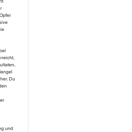
ht 
r 
Opfer 
sive 
ie 
bei 
reicht, 
ltaten, 
Mangel 
her. Du 
den 
er 
ng und 