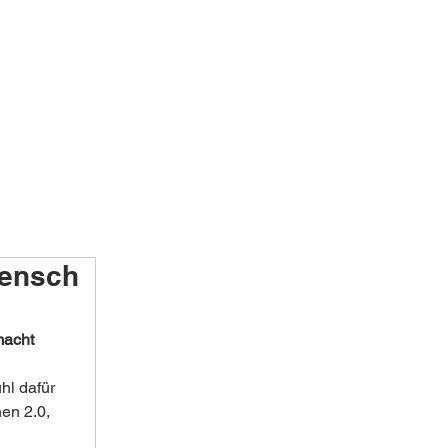
Mensch
macht
hl dafür 
en 2.0, 