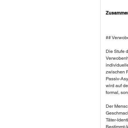
Zusammen
## Verwobe
Die Stufe d
Verwobenhe
individuel
zwischen P
Passiv-Asym
wird auf de
formal, son
Der Mensch
Geschmack,
Täter-Iden
Bestimmt-W