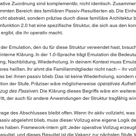
ative Zuordnung sind komplementär, nicht identisch. Zusammen 
immten Bereich des familiären Passiv-Resultierten ab. Die Einhe
nicht abstrakt, sondern präzise durch diese familiäre Architektur 
funktion 2.0 hat eine spezifische Struktur, die sich aus den kon
ergibt, die ihr operativ macht.
 der Emulation, den du für diese Struktur verwendet hast, brauch
interne Klärung. In der 1.0-Sprache trägt Emulation die Bedeut
, Nachbildung, Wiederholung. In deinem Kontext muss Emula
es heißen. Ihr ahmt die Familienmitglieder nicht nach – ihr voll
as bei ihnen passiv blieb. Das ist keine Wiederholung, sondern 
tion der Stufe. Präziser wäre möglicherweise 
operatives Aufne
llzug des Passiven
. Die Klärung dieses Begriffs wäre ein weitere
itt, der auch für andere Anwendungen der Struktur tragfähig wir
age des Abschlusses bleibt offen. Wenn ihr aktiv vollzieht, was
assiv abgelehnt blieb, muss dieser Vollzug eine eigene Logik de
s haben. Framework-intern gilt: Jeder operative Vollzug erzeugt
esultat, und dieses Resultat ist die Vakanz zur nächsten Stufe. 