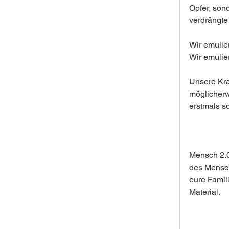
Opfer, son
verdrängte
Wir emulier
Wir emulie
Unsere Kra
möglicherw
erstmals s
Mensch 2.0 
des Mensch 
eure Famil
Material.