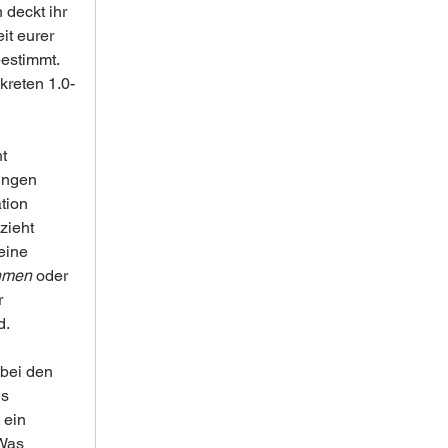
deckt ihr 
it eurer 
bestimmt. 
kreten 1.0-
t 
ungen 
tion 
zieht 
eine 
hmen
 oder 
r 
d.
 bei den 
s 
 ein 
Was 