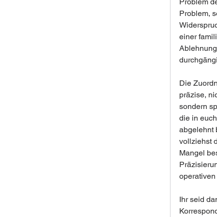
Problem deu
Problem, so
Widerspruch
einer fami
Ablehnung d
durchgängi
Die Zuordn
präzise, ni
sondern sp
die in euc
abgelehnt b
vollziehst
Mangel best
Präzisieru
operativen
Ihr seid d
Korrespond