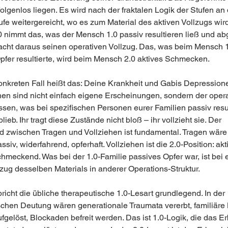
folgenlos liegen. Es wird nach der fraktalen Logik der Stufen an 
fe weitergereicht, wo es zum Material des aktiven Vollzugs wird
 nimmt das, was der Mensch 1.0 passiv resultieren ließ und ab
acht daraus seinen operativen Vollzug. Das, was beim Mensch 1
pfer resultierte, wird beim Mensch 2.0 aktives Schmecken.
onkreten Fall heißt das: Deine Krankheit und Gabis Depression
en sind nicht einfach eigene Erscheinungen, sondern der opera
ssen, was bei spezifischen Personen eurer Familien passiv resul
lieb. Ihr tragt diese Zustände nicht bloß – ihr vollzieht sie. Der 
d zwischen Tragen und Vollziehen ist fundamental. Tragen wäre 
assiv, widerfahrend, opferhaft. Vollziehen ist die 2.0-Position: akti
chmeckend. Was bei der 1.0-Familie passives Opfer war, ist bei 
lzug desselben Materials in anderer Operations-Struktur.
icht die übliche therapeutische 1.0-Lesart grundlegend. In der 
schen Deutung wären generationale Traumata vererbt, familiäre 
gelöst, Blockaden befreit werden. Das ist 1.0-Logik, die das Er