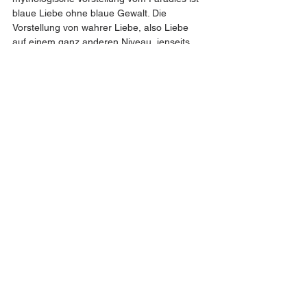
blaue Liebe ohne blaue Gewalt. Die 
Vorstellung von wahrer Liebe, also Liebe 
auf einem ganz anderen Niveau, jenseits 
von blauer Liebe und blauer Gewalt, 
existierte im Mythos und damit im 
bisherigen Verständnis des Menschen noch 
gar nicht.
Was grünes Tun, also wahres Lieben 
konkret bedeutet und wie leistungsfähig und 
unglaublich wahres Lieben ist, ist noch 
schwer abschätzbar.
Dieses grüne Lieben ist das, was wir den 
blauen Menschen operativ anbieten 
können. Das ist uns bisher nicht bewusst.
01.2025 © ReckLab 
Impressum
Datenschutzerklärung