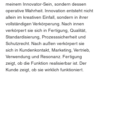
meinem Innovator-Sein, sondern dessen 
operative Wahrheit. Innovation entsteht nicht 
allein im kreativen Einfall, sondern in ihrer 
vollständigen Verkörperung. Nach innen 
verkörpert sie sich in Fertigung, Qualität, 
Standardisierung, Prozesssicherheit und 
Schutzrecht. Nach außen verkörpert sie 
sich in Kundenkontakt, Marketing, Vertrieb, 
Verwendung und Resonanz. Fertigung 
zeigt, ob die Funktion realisierbar ist. Der 
Kunde zeigt, ob sie wirklich funktioniert. 
Marketing und Vertrieb bilden den 
Prozessraum, in dem diese 
Außenverkörperung entwickelt wird. In all 
diesen Räumen differenziert sich die 
Innovation entropisch aus und erzeugt die 
Vakanz für die nächste Funktion.
Innovation ist nicht nur Erfindung.
Innovation ist Verkörperung.