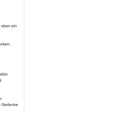
 eben ein 
nken, 
fühl 
d 
r 
e Gedanke 