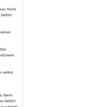
en: Nicht 
 Gefühl 
wahren 
fühl 
räzisere 
r selbst 
s. Beim 
as Gefühl 
 ausdrückt.