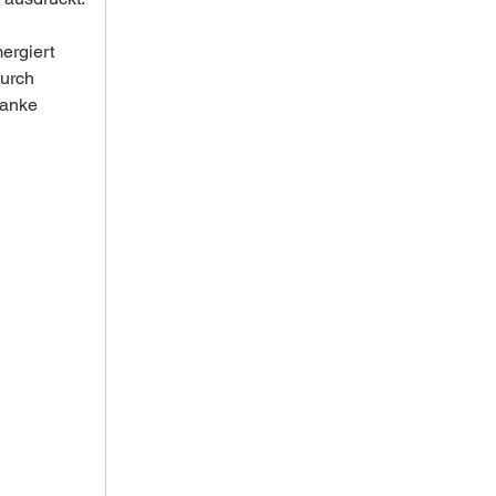
rgiert 
urch 
danke 