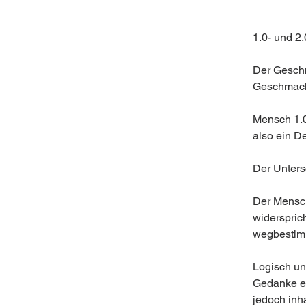
1.0- und 2
Der Geschm
Geschmack:
Mensch 1.
also ein D
Der Untersc
Der Mensch
widerspric
wegbestim
Logisch un
Gedanke en
jedoch inha