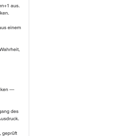
en+1 aus. 
ken. 
aus einem 
Wahrheit, 
nken — 
gang des 
Ausdruck.
 geprüft 