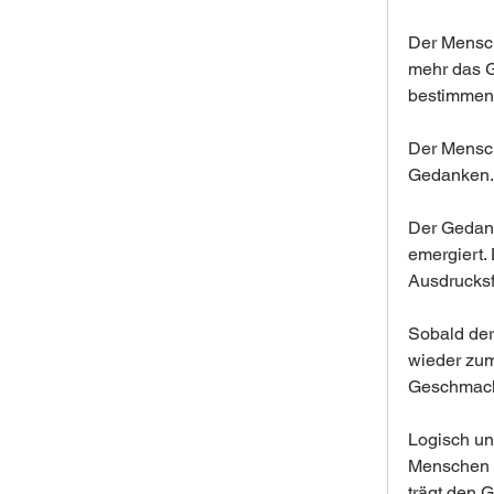
Der Mensch
mehr das G
bestimmen.
Der Mensch
Gedanken.
Der Gedank
emergiert.
Ausdrucksf
Sobald der
wieder zum 
Geschmack
Logisch un
Menschen 2
trägt den 