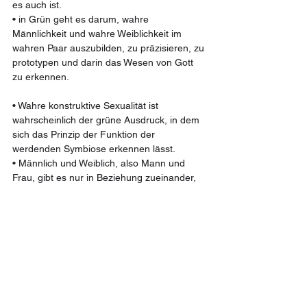
es auch ist.
• in Grün geht es darum, wahre 
Männlichkeit und wahre Weiblichkeit im 
wahren Paar auszubilden, zu präzisieren, zu 
prototypen und darin das Wesen von Gott 
zu erkennen.
• Wahre konstruktive Sexualität ist 
wahrscheinlich der grüne Ausdruck, in dem 
sich das Prinzip der Funktion der 
werdenden Symbiose erkennen lässt.
• Männlich und Weiblich, also Mann und 
Frau, gibt es nur in Beziehung zueinander, 
also im Unterschied zueinander bzw. in der 
Verschiedenheit zueinander.
• Das Spannende ist, dass sich manche 
zum wahren Mann UND zu wahrer Frau 
bestimmen. Warum ist das so? Idee: Das 
Wesen der Frau liegt darin, zu wollen und 
zwar die Funktion, das Können zum Wollen, 
was männlich ist. Daraus resultiert dass sich 