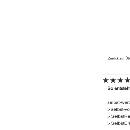
Zurück zur Üb
★★★★ D
So entsteht
selbst-wer
> selbst-vo
> SelbstRe
> SelbstErk