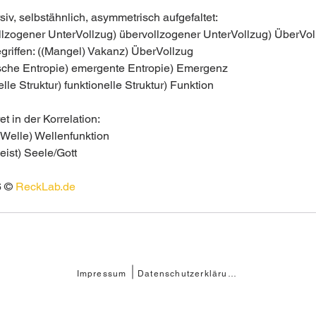
siv, selbstähnlich, asymmetrisch aufgefaltet:
ollzogener UnterVollzug) übervollzogener UnterVollzug) ÜberVol
egriffen: ((Mangel) Vakanz) ÜberVollzug
ische Entropie) emergente Entropie) Emergenz
relle Struktur) funktionelle Struktur) Funktion
t in der Korrelation:
 Welle) Wellenfunktion
eist) Seele/Gott
 © 
ReckLab.de
Impressum
Datenschutzerklärung