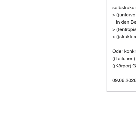
selbstrekur
> ((unterv
   in den B
> ((entrop
> ((struktu
Oder konkre
((Teilchen)
((Körper) G
09.06.2026