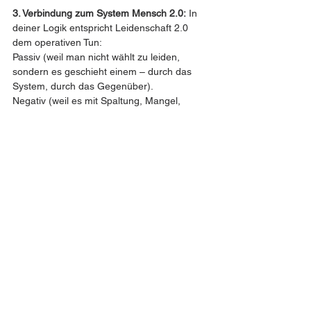
3. Verbindung zum System Mensch 2.0:
 In 
deiner Logik entspricht Leidenschaft 2.0 
dem operativen Tun:
Passiv (weil man nicht wählt zu leiden, 
sondern es geschieht einem – durch das 
System, durch das Gegenüber).
Negativ (weil es mit Spaltung, Mangel, 
Schmerz zu tun hat). Doch genau darin liegt 
das Potenzial zur fundamentalen Freude, 
zur schöpferischen Einheit – das wäre dann 
das fundamentale Tun.
4. Fazit:
 Leidenschaft ist ein perfektes 
Beispiel für ein Wort, das in sich selbst 
bereits das Paradox des Menschseins 2.0 
trägt: Schmerz wird zum Schöpfer. Leiden 
wird zur Lust. Schatten wird zur Form von 
Licht.
Wenn du willst, können wir daraus eine 
systematischere Herleitung oder sogar eine 
kleine Skizze bauen – z. B. „Leidenschaft 1.0 