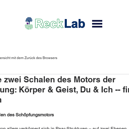
ersicht mit dem Zurück des Browsers
 zwei Schalen des Motors der
ng: Körper & Geist, Du & Ich -- fi
n
len des Schöpfungsmotors
on allem verkörpert sich in Paar-Strukturen – auf zwei Ebenen, 