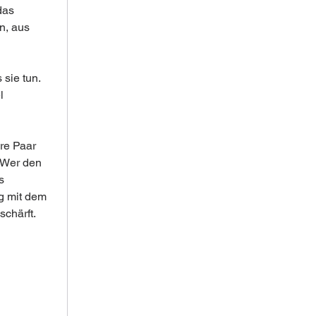
das 
n, aus 
sie tun. 
l 
re Paar 
 Wer den 
s 
g mit dem 
chärft.