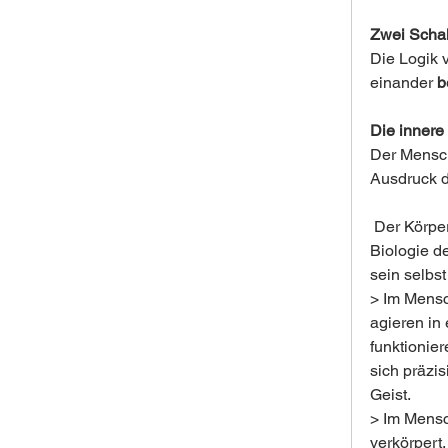
Zwei Scha
Die Logik v
einander 
b
Die innere
Der Mensch 
Ausdruck d
 Der Körper
Biologie d
sein selbs
> Im Mensc
agieren in
funktionie
sich präzi
Geist.
> Im Mensc
verkörpert