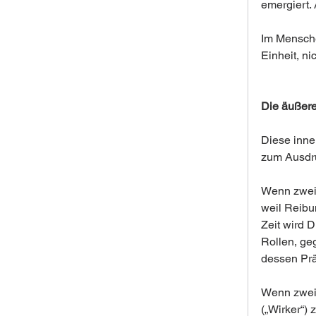
emergiert. 
Im Mensche
Einheit, n
Die äußere
Diese inne
zum Ausdru
Wenn zwei 
weil Reibun
Zeit wird 
Rollen, ge
dessen Präz
Wenn zwei M
(„Wirker“)