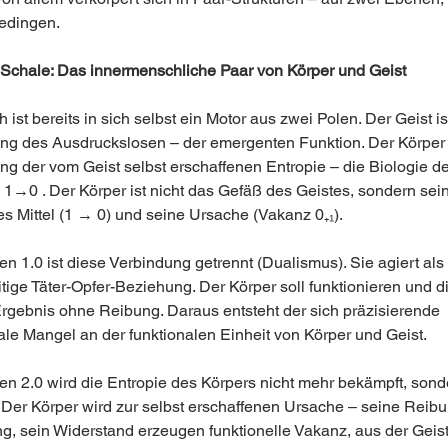
edingen.
 Schale: Das innermenschliche Paar von Körper und Geist
ist bereits in sich selbst ein Motor aus zwei Polen. Der Geist ist
ng des Ausdruckslosen – der emergenten Funktion. Der Körper i
ng der vom Geist selbst erschaffenen Entropie – die Biologie de
1→0 . Der Körper ist nicht das Gefäß des Geistes, sondern sein
es Mittel (1 → 0) und seine Ursache (Vakanz 0₊₁).
n 1.0 ist diese Verbindung getrennt (Dualismus). Sie agiert als 
tige Täter-Opfer-Beziehung. Der Körper soll funktionieren und d
 Ergebnis ohne Reibung. Daraus entsteht der sich präzisierende 
le Mangel an der funktionalen Einheit von Körper und Geist.
n 2.0 wird die Entropie des Körpers nicht mehr bekämpft, sond
. Der Körper wird zur selbst erschaffenen Ursache – seine Reibu
g, sein Widerstand erzeugen funktionelle Vakanz, aus der Geist