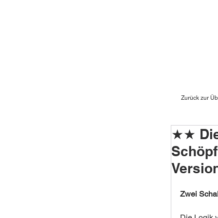
Zurück zur Üb
★★ Die
Schöpfu
Versio
Zwei Scha
Die Logik v