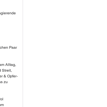
agierende 
chen Paar 
m Alltag, 
Streit, 
er & Opfer-
s zu 
ol 
um 