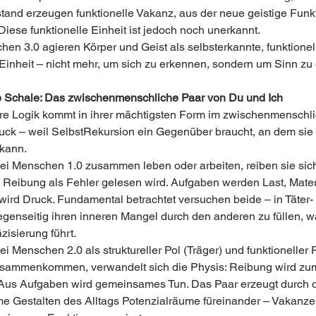
tand erzeugen funktionelle Vakanz, aus der neue geistige Funkt
Diese funktionelle Einheit ist jedoch noch unerkannt.
hen 3.0 agieren Körper und Geist als selbsterkannte, funktionell
Einheit – nicht mehr, um sich zu erkennen, sondern um Sinn zu 
 Schale: Das zwischenmenschliche Paar von Du und Ich
re Logik kommt in ihrer mächtigsten Form im zwischenmenschli
ck – weil SelbstRekursion ein Gegenüber braucht, an dem sie 
kann. 
i Menschen 1.0 zusammen leben oder arbeiten, reiben sie sic
il Reibung als Fehler gelesen wird. Aufgaben werden Last, Mater
t wird Druck. Fundamental betrachtet versuchen beide – in Täter-
egenseitig ihren inneren Mangel durch den anderen zu füllen, w
zisierung führt.
 Menschen 2.0 als struktureller Pol (Träger) und funktioneller P
usammenkommen, verwandelt sich die Physis: Reibung wird zu
 Aus Aufgaben wird gemeinsames Tun. Das Paar erzeugt durch 
 Gestalten des Alltags Potenzialräume füreinander – Vakanze