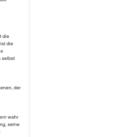
 die 
st die 
s 
 selbst 
ienen, der 
ern wahr 
ng, seine 
 