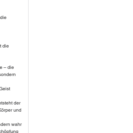
die 
 die 
e – die 
sondern 
Geist 
tsteht der 
Körper und 
ndern wahr 
schöpfung 