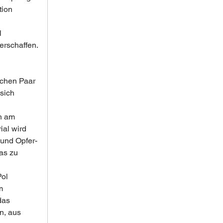
ion 
 
erschaffen.
chen Paar 
sich 
h am 
ial wird 
 und Opfer-
as zu 
ol 
m 
das 
n, aus 