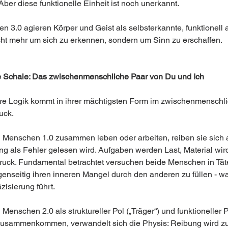
Aber diese funktionelle Einheit ist noch unerkannt.
n 3.0 agieren Körper und Geist als selbsterkannte, funktionell 
icht mehr um sich zu erkennen, sondern um Sinn zu erschaffen. 
 Schale: Das zwischenmenschliche Paar von Du und Ich
re Logik kommt in ihrer mächtigsten Form im zwischenmenschli
ck. 
Menschen 1.0 zusammen leben oder arbeiten, reiben sie sich a
g als Fehler gelesen wird. Aufgaben werden Last, Material wird 
Druck. Fundamental betrachtet versuchen beide Menschen in Tät
genseitig ihren inneren Mangel durch den anderen zu füllen - wa
isierung führt. 
enschen 2.0 als struktureller Pol („Träger“) und funktioneller P
 zusammenkommen, verwandelt sich die Physis: Reibung wird z