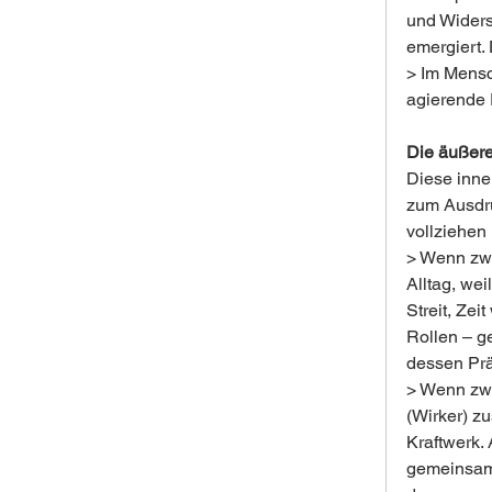
und Widers
emergiert. 
> Im Mensc
agierende 
Die äußere
Diese inne
zum Ausdru
vollziehen 
> Wenn zwe
Alltag, we
Streit, Zei
Rollen – g
dessen Prä
> Wenn zwei
(Wirker) z
Kraftwerk.
gemeinsame