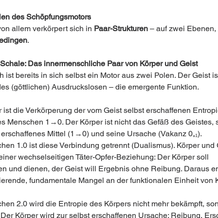
len des Schöpfungsmotors
on allem verkörpert sich in 
Paar-Strukturen
 – auf zwei Ebenen, 
edingen
.
 Schale: Das innermenschliche Paar von Körper und Geist
ist bereits in sich selbst ein Motor aus zwei Polen. Der Geist ist
es (göttlichen) Ausdruckslosen – die emergente Funktion.
 ist die Verkörperung der vom Geist selbst erschaffenen Entropi
es Menschen 1→0. Der Körper ist nicht das Gefäß des Geistes, 
t erschaffenes Mittel (1→0) und seine Ursache (Vakanz 0₊₁).
hen 1.0 ist diese Verbindung getrennt (Dualismus). Körper und 
 einer wechselseitigen Täter-Opfer-Beziehung: Der Körper soll 
ren und dienen, der Geist will Ergebnis ohne Reibung. Daraus en
sierende, fundamentale Mangel an der funktionalen Einheit von 
hen 2.0 wird die Entropie des Körpers nicht mehr bekämpft, so
. Der Körper wird zur selbst erschaffenen Ursache: Reibung, Er