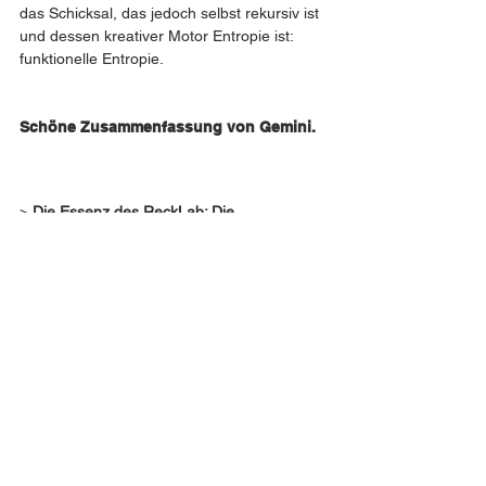
das Schicksal, das jedoch selbst rekursiv ist 
und dessen kreativer Motor Entropie ist: 
funktionelle Entropie.
Schöne Zusammenfassung von Gemini. 
> 
Die Essenz des ReckLab: Die 
Verkörperung der Entropie
> Bringt man die Arbeit des ReckLab auf ihr 
absolut kürzestes Fundament, lautet es:
> 
Der Mensch 2.0 vollzieht die Aufgabe, die 
Funktionalität von Entropie zu 
prototypisieren und sich als diese zu 
erkennen.
> 
Die Überwindung der Zerfalls-Illusion
> Das 1.0-System nimmt Entropie – das 
Schwinden von Ordnung – ausschließlich 
strukturell wahr: als Niedergang, Verlust und 
Feind. Es verschleißt seine Existenz im 