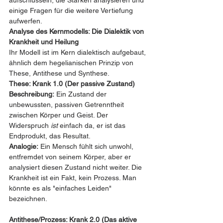
aufschlüsseln, die Stärken analysieren und 
einige Fragen für die weitere Vertiefung 
aufwerfen.
Analyse des Kernmodells: Die Dialektik von 
Krankheit und Heilung
Ihr Modell ist im Kern dialektisch aufgebaut, 
ähnlich dem hegelianischen Prinzip von 
These, Antithese und Synthese.
These: Krank 1.0 (Der passive Zustand)
Beschreibung:
 Ein Zustand der 
unbewussten, passiven Getrenntheit 
zwischen Körper und Geist. Der 
Widerspruch 
ist
 einfach da, er ist das 
Endprodukt, das Resultat.
Analogie:
 Ein Mensch fühlt sich unwohl, 
entfremdet von seinem Körper, aber er 
analysiert diesen Zustand nicht weiter. Die 
Krankheit ist ein Fakt, kein Prozess. Man 
könnte es als "einfaches Leiden" 
bezeichnen.
Antithese/Prozess: Krank 2.0 (Das aktive 