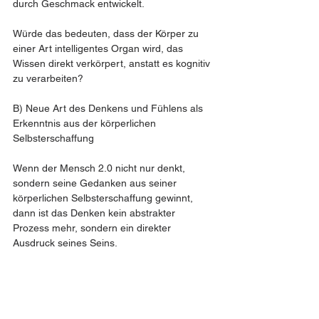
durch Geschmack entwickelt.
Würde das bedeuten, dass der Körper zu 
einer Art intelligentes Organ wird, das 
Wissen direkt verkörpert, anstatt es kognitiv 
zu verarbeiten?
B) Neue Art des Denkens und Fühlens als 
Erkenntnis aus der körperlichen 
Selbsterschaffung
Wenn der Mensch 2.0 nicht nur denkt, 
sondern seine Gedanken aus seiner 
körperlichen Selbsterschaffung gewinnt, 
dann ist das Denken kein abstrakter 
Prozess mehr, sondern ein direkter 
Ausdruck seines Seins.
Ist das eine Art von organischem oder 
rekursivem Denken, das nicht mehr linear 
abläuft, sondern sich selbst aus seinem 
Ausdruck heraus formt?