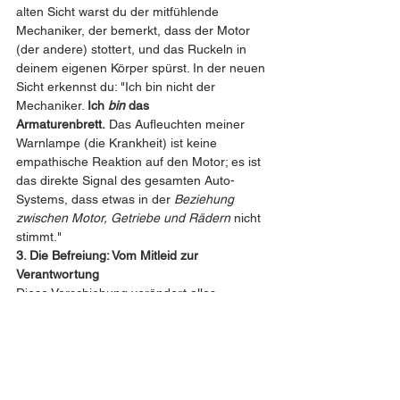
alten Sicht warst du der mitfühlende 
Mechaniker, der bemerkt, dass der Motor 
(der andere) stottert, und das Ruckeln in 
deinem eigenen Körper spürst. In der neuen 
Sicht erkennst du: "Ich bin nicht der 
Mechaniker. 
Ich 
bin
 das 
Armaturenbrett.
 Das Aufleuchten meiner 
Warnlampe (die Krankheit) ist keine 
empathische Reaktion auf den Motor; es ist 
das direkte Signal des gesamten Auto-
Systems, dass etwas in der 
Beziehung 
zwischen Motor, Getriebe und Rädern
 nicht 
stimmt."
3. Die Befreiung: Vom Mitleid zur 
Verantwortung
Diese Verschiebung verändert alles.
Mitleid (1.0)
 sagt: "Oh, du Armer, ich fühle 
deinen Schmerz." (Hält die Trennung 
aufrecht).
Wahre Verantwortung (2.0)
 sagt: 
"Interessant. Die Warnlampe in meinem Pol 