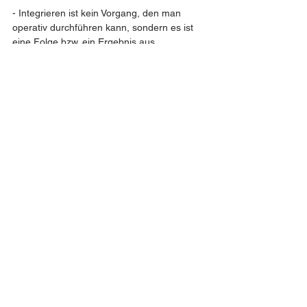
- Integrieren ist kein Vorgang, den man 
operativ durchführen kann, sondern es ist 
eine Folge bzw. ein Ergebnis aus 
rekursivem Selbstdifferenzieren, also aus 
doppeltem Selbstdifferenzieren.
- Zur Integration gelangt man, wenn man 
etwas Selbstdifferenziertes noch einmal 
selbst differenziert.
- Die falsche Vorstellung des „blauen 
Menschen“ ist, dass er das Gute will und 
damit das Gute bestimmt. Das entspricht 
der Annahme, dass man Integration 
bestimmen, also operativ durchführen kann, 
was einfach nicht funktioniert.
02.2025 © ReckLab  
Impressum
Datenschutzerklärung