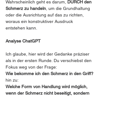
Wahrscheinlich geht es darum, 
DURCH den 
Schmerz zu handeln
, um die Grundhaltung 
oder die Ausrichtung auf das zu richten, 
woraus ein konstruktiver Ausdruck 
entstehen kann.
Analyse ChatGPT 
Ich glaube, hier wird der Gedanke präziser 
als in der ersten Runde. Du verschiebst den 
Fokus weg von der Frage:
Wie bekomme ich den Schmerz in den Griff?
hin zu:
Welche Form von Handlung wird möglich, 
wenn der Schmerz nicht beseitigt, sondern 
als reale Bedingung mitgenommen wird?
Das ist ein wichtiger Unterschied. Denn 
„Handling des Schmerzes“ bleibt noch in 
einer Steuerungslogik: Der Schmerz ist ein 
Problem, das verwaltet, reduziert, 
kompensiert oder überwunden werden soll. 
Auch „trotz Schmerz“ bleibt noch in dieser 