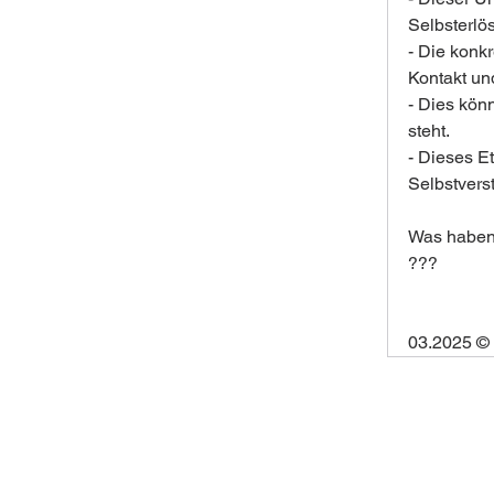
Selbsterlö
- Die konk
Kontakt un
- Dies kön
steht.
- Dieses E
Selbstvers
Was haben
???
03.2025 ©