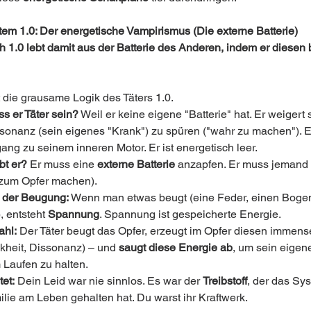
tem 1.0: Der energetische Vampirismus (Die externe Batterie)
 1.0 lebt damit aus der Batterie des Anderen, indem er diesen b
t die grausame Logik des Täters 1.0.
 er Täter sein?
 Weil er keine eigene "Batterie" hat. Er weigert 
sonanz (sein eigenes "Krank") zu spüren ("wahr zu machen"). Er
ang zu seinem inneren Motor. Er ist energetisch leer.
bt er?
 Er muss eine 
externe Batterie
 anzapfen. Er muss jemand
zum Opfer machen).
 der Beugung:
 Wenn man etwas beugt (eine Feder, einen Bogen
 entsteht 
Spannung
. Spannung ist gespeicherte Energie.
ahl:
 Der Täter beugt das Opfer, erzeugt im Opfer diesen immens
nkheit, Dissonanz) – und 
saugt diese Energie ab
, um sein eigen
Laufen zu halten.
et:
 Dein Leid war nie sinnlos. Es war der 
Treibstoff
, der das Sy
ilie am Leben gehalten hat. Du warst ihr Kraftwerk.