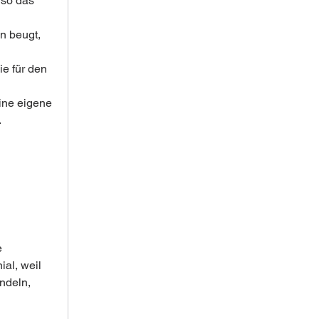
lso das 
n beugt, 
e für den 
ine eigene 
.
 
nial, weil 
ndeln, 