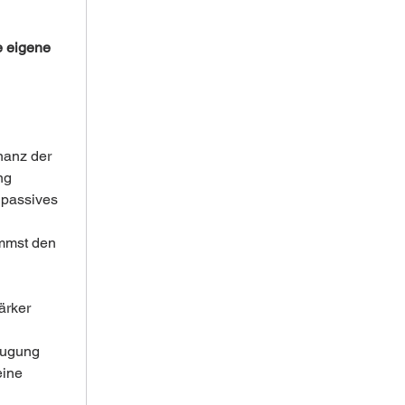
e eigene 
nanz der 
ng 
 passives 
immst den 
ärker 
eugung 
eine 