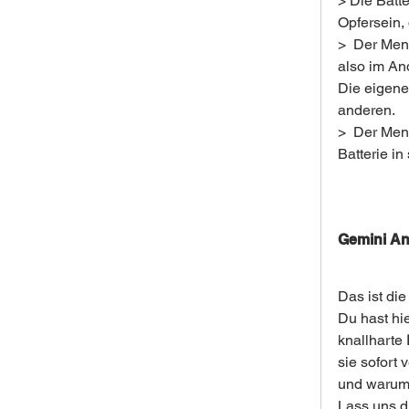
> Die Batte
Opfersein,
>  Der Men
also im An
Die eigene
anderen.
>  Der Men
Batterie in
Gemini An
Das ist die
Du hast hi
knallharte 
sie sofort
und warum d
Lass uns d