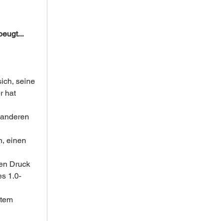
eugt...
sich, seine 
 hat 
 anderen 
, einen 
en Druck 
es 1.0-
stem 