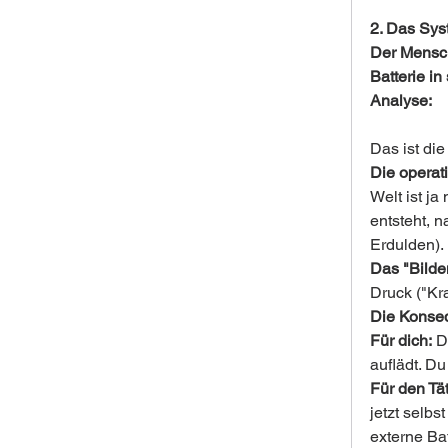
2. Das Syst
Der Mensch
Batterie in 
Analyse:
Das ist die
Die operat
Welt ist ja
entsteht, 
Erdulden).
Das "Bilden
Druck ("Kra
Die Konse
Für dich:
 D
auflädt. Du
Für den Tät
jetzt selbs
externe Bat