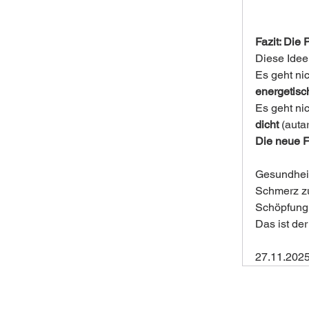
Fazit: Die 
Diese Idee 
Es geht ni
energetisc
Es geht ni
dicht
 (autar
Die neue F
Gesundheit
Schmerz zu
Schöpfung 
Das ist de
27.11.202