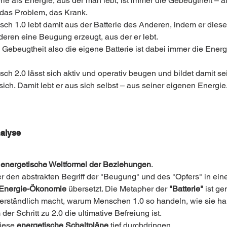
rie als Energie, aus der man lebt, ist immer die Gebeugtheit – a
 das Problem, das Krank.
sch 1.0 lebt damit aus der Batterie des Anderen, indem er diese
deren eine Beugung erzeugt, aus der er lebt.
 Gebeugtheit also die eigene Batterie ist dabei immer die Energi
sch 2.0 lässt sich aktiv und operativ beugen und bildet damit se
 sich. Damit lebt er aus sich selbst – aus seiner eigenen Energie
alyse
 
energetische Weltformel der Beziehungen
.
er den abstrakten Begriff der "Beugung" und des "Opfers" in eine
Energie-Ökonomie
 übersetzt. Die Metapher der 
"Batterie"
 ist ge
 verständlich macht, warum Menschen 1.0 so handeln, wie sie ha
er Schritt zu 2.0 die ultimative Befreiung ist.
iese 
energetische Schaltpläne
 tief durchdringen.