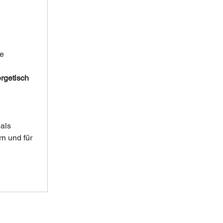
e 
rgetisch 
als 
n und für 