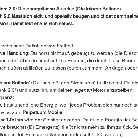
em 2.0: Die energetische Autarkie (Die interne Batterie)
 2.0 lässt sich aktiv und operativ beugen und bildet damit sein
sich. Damit lebt er aus sich selbst...
 technische Definition von Freiheit.
ive Handlung:
 Du hörst nicht auf, gebeugt zu werden (die Disso
 noch da). Aber du hörst auf, die Energie, die durch diese Beugu
nach außen abfließen zu lassen (durch Jammern, Anklagen oder
 der Batterie":
 Du "schließt den Stromkreis" in dir selbst. Du n
nk 2.0") und nutzt ihn, um deinen 
eigenen
 Motor anzutreiben.
quenz:
u hast unendliche Energie, weil jedes Problem dich nur noch st
 wirst zum 
Perpetuum Mobile
.
er 1.0:
 Ihm wird der Stecker gezogen. Da du die Energie der B
t verbrauchst (für Emergenz), fließt nichts mehr zu ihm zurück. S
terie ist tot. Er muss kollabieren (oder selbst 2.0 werden).