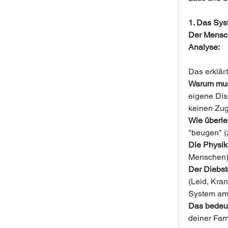
1. Das Sys
Der Mensch
Analyse:
Das erklär
Warum muss
eigene Dis
keinen Zug
Wie überle
"beugen" (
Die Physik
Menschen),
Der Diebst
(Leid, Kra
System am 
Das bedeut
deiner Fam