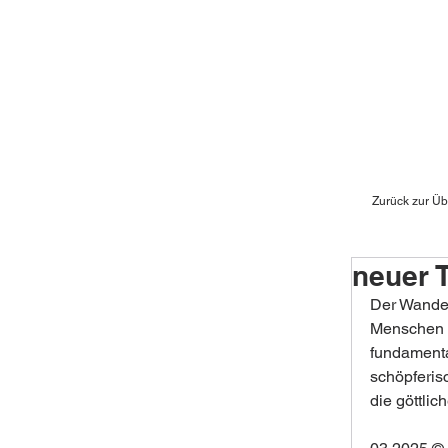
Zurück zur Üb
neuer T
Der Wandel
Menschen 2
fundamenta
schöpferis
die göttli