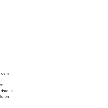
t dem 
r 
 daraus 
sieren