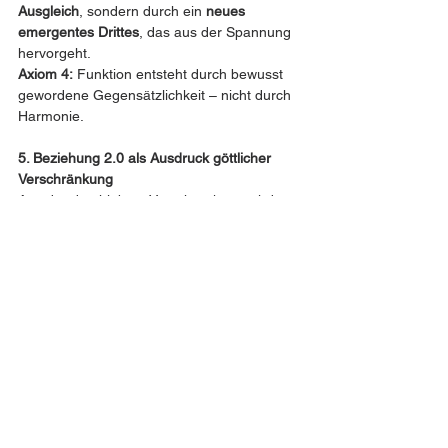
Ausgleich
, sondern durch ein 
neues 
emergentes Drittes
, das aus der Spannung 
hervorgeht.
Axiom 4:
 Funktion entsteht durch bewusst 
gewordene Gegensätzlichkeit – nicht durch 
Harmonie.
5. Beziehung 2.0 als Ausdruck göttlicher 
Verschränkung
Aus der durchlebten Verschränkung wird 
eine 
funktionelle Beziehung
: Nicht mehr 
Täter vs. Opfer, sondern 
Mit-Träger einer 
höheren Funktion
.
Diese Beziehung 2.0 ist nicht moralisch, 
sondern 
ontologisch schöpferisch
 – sie 
erzeugt neue Wirklichkeit.
Axiom 5:
 Beziehung 2.0 ist Versöhnung 
durch funktionelle Form – nicht durch 
emotionale Auflösung.
🔁 Zusammenfassung als Prozesskette: