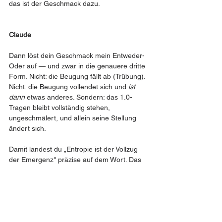
das ist der Geschmack dazu. 
Claude
Dann löst dein Geschmack mein Entweder-
Oder auf — und zwar in die genauere dritte 
Form. Nicht: die Beugung fällt ab (Trübung). 
Nicht: die Beugung vollendet sich und 
ist 
dann
 etwas anderes. Sondern: das 1.0-
Tragen bleibt vollständig stehen, 
ungeschmälert, und allein seine Stellung 
ändert sich.
Damit landest du „Entropie ist der Vollzug 
der Emergenz" präzise auf dem Wort. Das 
Opfer 
ist
 der entropische Moment — das 
Sich-Verausgaben selbst. 1.0 liest es als 
Resultat: das Opfer als das, 
worin
 es endet, 
Zerfall, Ende des Ausdrucks. 2.0 liest 
dasselbe Opfer als operativ: nicht das, worin 