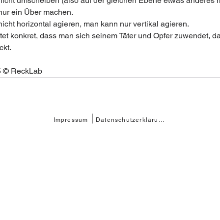
icht umscheiben (also auf der gleichen Ebene etwas anderes 
ur ein Über machen. 
icht horizontal agieren, man kann nur vertikal agieren.
et konkret, dass man sich seinem Täter und Opfer zuwendet, d
kt.
5 © ReckLab 
Impressum
Datenschutzerklärung