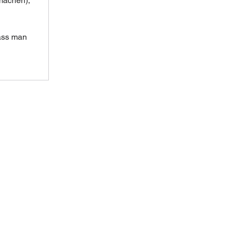
machen), 
ass man 