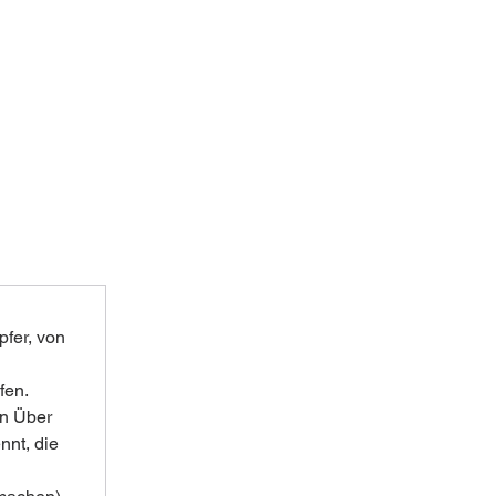
fer, von 
en. 
n Über 
nnt, die 