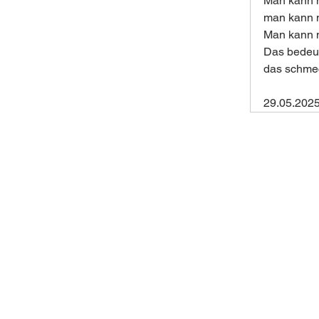
Man kann n
man kann n
Man kann n
Das bedeut
das schmec
29.05.202