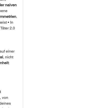
der naiven 
bene 
ymmetrien
.
ist • In 
Täter 2.0
auf einer 
al
, nicht 
nheit
: 
d 
, von 
deines 