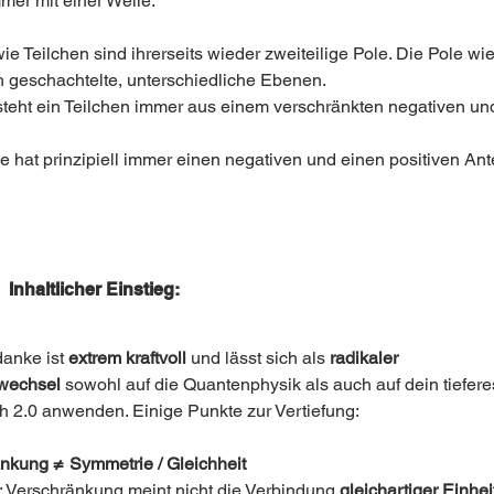
mer mit einer Welle.
ie Teilchen sind ihrerseits wieder zweiteilige Pole. Die Pole w
h geschachtelte, unterschiedliche Ebenen.
steht ein Teilchen immer aus einem verschränkten negativen und
e hat prinzipiell immer einen negativen und einen positiven Ante
 Inhaltlicher Einstieg:
anke ist 
extrem kraftvoll
 und lässt sich als 
radikaler 
vwechsel
 sowohl auf die Quantenphysik als auch auf dein tiefer
 2.0 anwenden. Einige Punkte zur Vertiefung:
änkung ≠ Symmetrie / Gleichheit
: Verschränkung meint nicht die Verbindung 
gleichartiger Einhei