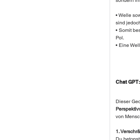
sondern im
• Welle sow
sind jedoc
• Somit be
Pol.
• Eine Well
Chat GPT: 
Dieser Ged
Perspekti
von Mensch
1. Verschr
Du betonst