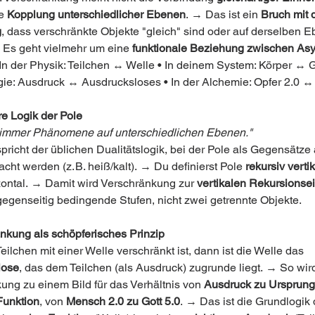
e 
Kopplung unterschiedlicher Ebenen
. → Das ist ein 
Bruch mit 
g
, dass verschränkte Objekte "gleich" sind oder auf derselben E
 Es geht vielmehr um eine 
funktionale Beziehung zwischen As
 In der Physik: Teilchen ↔ Welle • In deinem System: Körper ↔ Ge
gie: Ausdruck ↔ Ausdrucksloses • In der Alchemie: Opfer 2.0 ↔ 
re Logik der Pole
 immer Phänomene auf unterschiedlichen Ebenen."
richt der üblichen Dualitätslogik, bei der Pole als Gegensätze 
ht werden (z. B. heiß/kalt). → Du definierst Pole 
rekursiv vertik
izontal. → Damit wird Verschränkung zur 
vertikalen Rekursionsei
gegenseitig bedingende Stufen, nicht zwei getrennte Objekte.
änkung als schöpferisches Prinzip
ilchen mit einer Welle verschränkt ist, dann ist die Welle das 
lose
, das dem Teilchen (als Ausdruck) zugrunde liegt. → So wir
ung zu einem Bild für das Verhältnis von 
Ausdruck zu Ursprung
Funktion
, von 
Mensch 2.0 zu Gott 5.0
. → Das ist die Grundlogik 