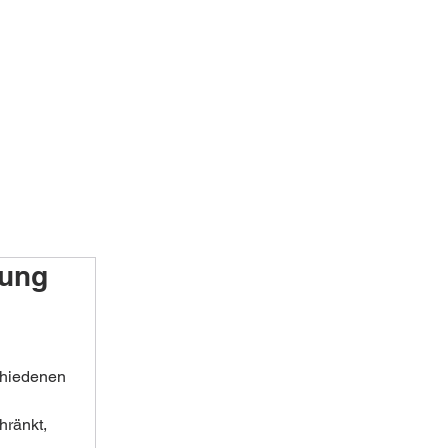
kung
chiedenen 
hränkt, 