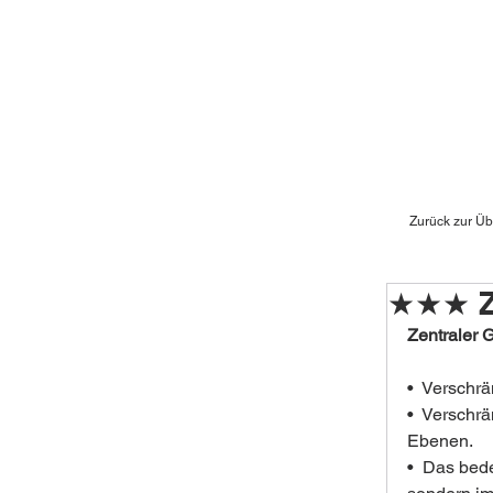
Zurück zur Üb
★★★ Ze
Zentraler 
•  Verschr
•  Verschr
Ebenen.
•  Das bede