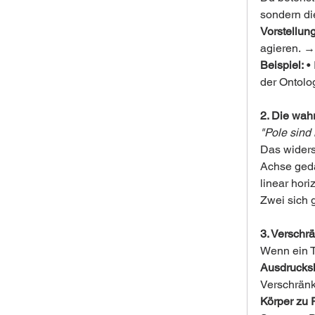
sondern di
Vorstellun
agieren. →
Beispiel:
 •
der Ontolo
2. Die wah
"Pole sind
Das widersp
Achse gedac
linear hor
Zwei sich 
3. Verschr
Wenn ein Te
Ausdrucks
Verschränk
Körper zu 