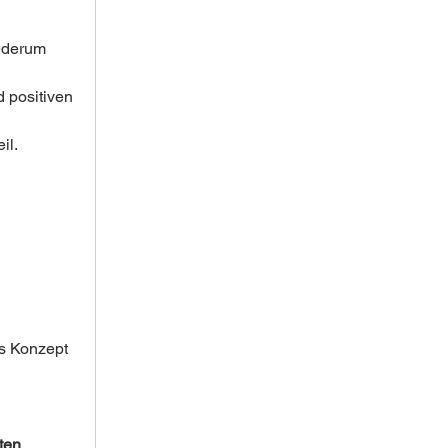
iederum 
 positiven 
il.
es Konzept 
ten
, 