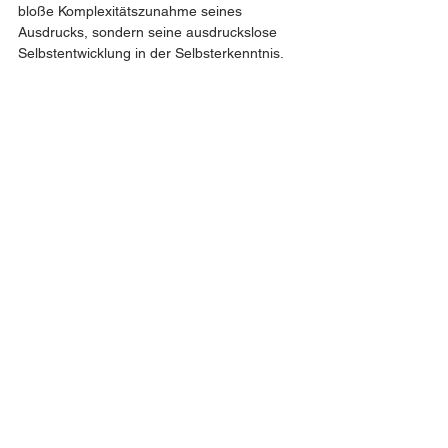
bloße Komplexitätszunahme seines 
Ausdrucks, sondern seine ausdruckslose 
Selbstentwicklung in der Selbsterkenntnis.
> Die logische und (meta-)physikalische 
Grundlage: SelbstÜber ist eine in sich 
verschränkte Bewegung von Widerspruch 
und Einheit, deren Selbsttätigkeit in einer 
doppelten Rekursion besteht: einer inneren, 
die zum nächsten SelbstWiderspruch 
aktualisiert, und einer äußeren, die zur 
nächsten SelbstEinheit transformiert. Beide 
Ebenen sind untrennbar verschränkt – jede 
vollzieht sich nur durch die andere.
Ablauf: ((tuendesSein+1 ← Tun) → Tun+1)
> Dabei ist alles durch sich selbst 
determiniert. Jedoch kann es sich nicht 
selbst vorhersagen, da es sich durch seinen 
Ausdruck selbst entwickelt.
> Nochmals in anderen Worten:  Alles – 
Gott bzw. Gott & Welt – ist eine dynamische 
Beziehung: eine Beziehung (Liebe), die sich 