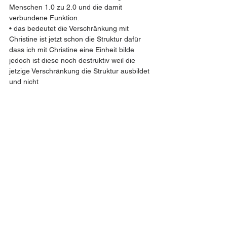
Menschen 1.0 zu 2.0 und die damit 
verbundene Funktion.
• das bedeutet die Verschränkung mit 
Christine ist jetzt schon die Struktur dafür 
dass ich mit Christine eine Einheit bilde 
jedoch ist diese noch destruktiv weil die 
jetzige Verschränkung die Struktur ausbildet 
und nicht 
> Das Wesen des Menschen 2.0 liegt darin 
operativ zu handeln ( Körper) und 
fundamental geistiges zu erkennen (Geist)
> Was ist Lüge Text
> Aufhebung des selbstopfers als 
Getrenntheit vom Mensch also vom ich und 
seinem göttlichen zu Bildung einer 
funktionellen Einheit von Mias Mensch und 