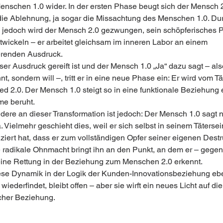
nschen 1.0 wider. In der ersten Phase beugt sich der Mensch 2
die Ablehnung, ja sogar die Missachtung des Menschen 1.0. Dur
jedoch wird der Mensch 2.0 gezwungen, sein schöpferisches P
twickeln – er arbeitet gleichsam im inneren Labor an einem 
erenden Ausdruck.
er Ausdruck gereift ist und der Mensch 1.0 „Ja“ dazu sagt – also
t, sondern will –, tritt er in eine neue Phase ein: Er wird vom T
d 2.0. Der Mensch 1.0 steigt so in eine funktionale Beziehung e
e beruht.
ere an dieser Transformation ist jedoch: Der Mensch 1.0 sagt n
Ja. Vielmehr geschieht dies, weil er sich selbst in seinem Tätersei
ziert hat, dass er zum vollständigen Opfer seiner eigenen Destru
e radikale Ohnmacht bringt ihn an den Punkt, an dem er – gegen
eine Rettung in der Beziehung zum Menschen 2.0 erkennt.
ese Dynamik in der Logik der Kunden-Innovationsbeziehung ebe
 wiederfindet, bleibt offen – aber sie wirft ein neues Licht auf die
cher Beziehung.