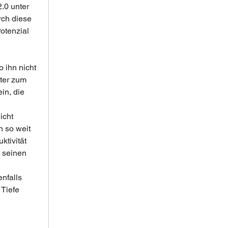
.0 unter 
ch diese 
otenzial 
 ihn nicht 
äter zum 
in, die 
icht 
n so weit 
ktivität 
 seinen 
nfalls 
 Tiefe 