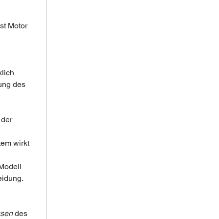
t Motor 
 
lich 
ung des 
 der 
em wirkt 
Modell 
eidung.
sen
 des 