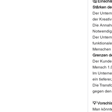
🤔 Einschä
Stärken de
Der Untern
der Kreativi
Die Annahm
Notwendigk
Der Untern
funktional
Menschen 
Grenzen de
Der Kunde i
Mensch 1.
Im Unterne
ein tiefer
Die Transf
gegen den 
💡 Vorschl
Man könnte