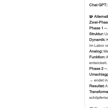
Chat GPT:
🧩 Alternat
Zwei-Phase
Phase 1 – 
Struktur:
 U
Dynamik:
 
im Labor v
Analog:
 Me
Funktion:
 
entwickelt.
Phase 2 –
Umschlagp
→ endet in
Resultat:
 A
Transforma
schöpferis