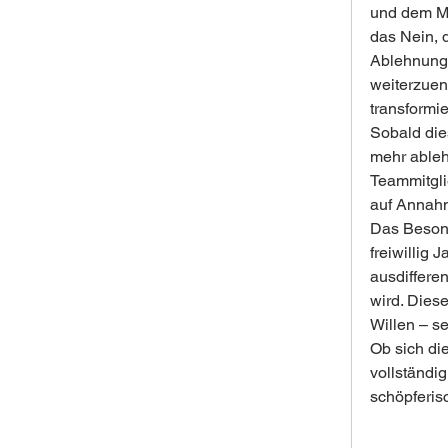
und dem Me
das Nein, 
Ablehnung 
weiterzuen
transformi
Sobald dies
mehr ablehn
Teammitglie
auf Annahm
Das Besond
freiwillig 
ausdifferen
wird. Dies
Willen – s
Ob sich di
vollständig
schöpferis