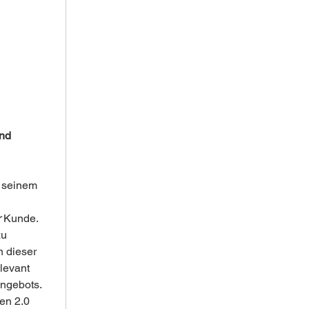
nd 
 seinem 
r
 Kunde. 
u 
 dieser 
levant 
Angebots.
en 2.0 