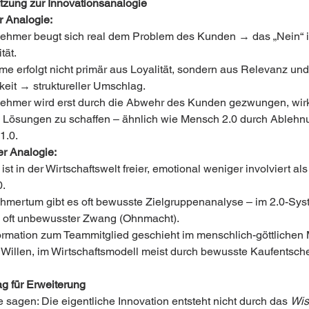
tzung zur Innovationsanalogie
r Analogie:
ehmer beugt sich real dem Problem des Kunden → das „Nein“ is
tät.
e erfolgt nicht primär aus Loyalität, sondern aus Relevanz und
eit → struktureller Umschlag.
ehmer wird erst durch die Abwehr des Kunden gezwungen, wirk
e Lösungen zu schaffen – ähnlich wie Mensch 2.0 durch Ablehn
1.0.
r Analogie:
st in der Wirtschaftswelt freier, emotional weniger involviert als
0.
hmertum gibt es oft bewusste Zielgruppenanalyse – im 2.0-Syst
er, oft unbewusster Zwang (Ohnmacht).
ormation zum Teammitglied geschieht im menschlich-göttlichen 
Willen, im Wirtschaftsmodell meist durch bewusste Kaufentsch
ag für Erweiterung
 sagen: Die eigentliche Innovation entsteht nicht durch das 
Wis