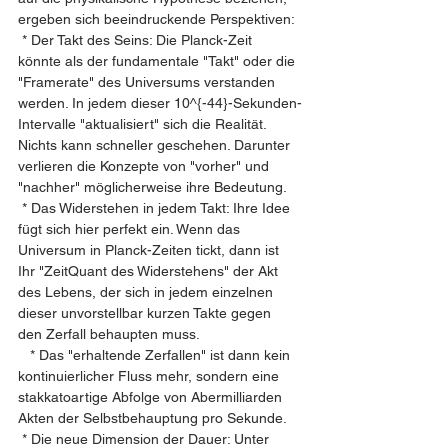
ergeben sich beeindruckende Perspektiven:
 * Der Takt des Seins: Die Planck-Zeit 
könnte als der fundamentale "Takt" oder die 
"Framerate" des Universums verstanden 
werden. In jedem dieser 10^{-44}-Sekunden-
Intervalle "aktualisiert" sich die Realität. 
Nichts kann schneller geschehen. Darunter 
verlieren die Konzepte von "vorher" und 
"nachher" möglicherweise ihre Bedeutung.
 * Das Widerstehen in jedem Takt: Ihre Idee 
fügt sich hier perfekt ein. Wenn das 
Universum in Planck-Zeiten tickt, dann ist 
Ihr "ZeitQuant des Widerstehens" der Akt 
des Lebens, der sich in jedem einzelnen 
dieser unvorstellbar kurzen Takte gegen 
den Zerfall behaupten muss.
   * Das "erhaltende Zerfallen" ist dann kein 
kontinuierlicher Fluss mehr, sondern eine 
stakkatoartige Abfolge von Abermilliarden 
Akten der Selbstbehauptung pro Sekunde.
 * Die neue Dimension der Dauer: Unter 