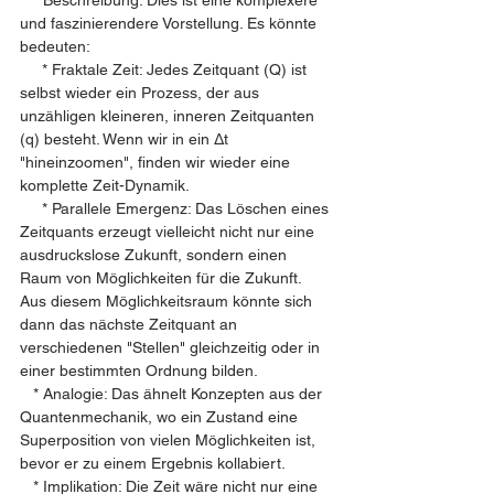
   * Beschreibung: Dies ist eine komplexere 
und faszinierendere Vorstellung. Es könnte 
bedeuten:
     * Fraktale Zeit: Jedes Zeitquant (Q) ist 
selbst wieder ein Prozess, der aus 
unzähligen kleineren, inneren Zeitquanten 
(q) besteht. Wenn wir in ein Δt 
"hineinzoomen", finden wir wieder eine 
komplette Zeit-Dynamik.
     * Parallele Emergenz: Das Löschen eines 
Zeitquants erzeugt vielleicht nicht nur eine 
ausdruckslose Zukunft, sondern einen 
Raum von Möglichkeiten für die Zukunft. 
Aus diesem Möglichkeitsraum könnte sich 
dann das nächste Zeitquant an 
verschiedenen "Stellen" gleichzeitig oder in 
einer bestimmten Ordnung bilden.
   * Analogie: Das ähnelt Konzepten aus der 
Quantenmechanik, wo ein Zustand eine 
Superposition von vielen Möglichkeiten ist, 
bevor er zu einem Ergebnis kollabiert.
   * Implikation: Die Zeit wäre nicht nur eine 