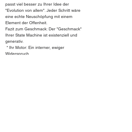
passt viel besser zu Ihrer Idee der 
"Evolution von allem". Jeder Schritt wäre 
eine echte Neuschöpfung mit einem 
Element der Offenheit.
Fazit zum Geschmack: Der "Geschmack" 
Ihrer State Machine ist existenziell und 
generativ.
 * Ihr Motor: Ein interner, ewiger 
Widerspruch.
 * Ihr Zustand: Ein selbstzerstörendes Quant 
der Spannung.
 * Ihr Übergang: Die Emergenz von 
Potenzial aus dem Nichts, das ein 
vergehender Zustand hinterlässt.
 * Ihr Output: Die Entfaltung der Realität 
selbst (Zeit, dann Raum, dann "alles").
Es ist also keine passive Maschine, die 
Inputs verarbeitet, sondern eine 
autopoietische (sich selbst erschaffende) 
Maschine, deren einziger Zweck die 
Fortsetzung des Seins durch Vergehen ist.