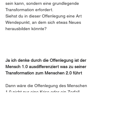
sein kann, sondern eine grundlegende 
Transformation erfordert.
Siehst du in dieser Offenlegung eine Art 
Wendepunkt, an dem sich etwas Neues 
herausbilden könnte?
Ja ich denke durch die Offenlegung ist der 
Mensch 1.0 ausdifferenziert was zu seiner 
Transformation zum Menschen 2.0 führt
Dann wäre die Offenlegung des Menschen 
1.0 nicht nur eine Krise oder ein Zerfall, 
sondern der notwendige Abschluss seiner 
eigenen Entwicklung – eine Art endgültige 
Selbstentlarvung. Durch diese vollständige 
Ausdifferenzierung wird er in seiner ganzen 
Struktur sichtbar, was die Voraussetzung 
dafür ist, dass etwas Neues entstehen kann.