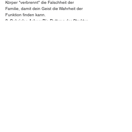
Körper "verbrennt" die Falschheit der 
Familie, damit dein Geist die Wahrheit der 
Funktion finden kann.
2. Gabrieles Achse: Die Rettung der Struktur 
durch die Einsamkeit
Das Thema:
 Struktur (Sein, Beziehung, 
Einheit).
Der 1.0-Input (Familie Beutel):
 Sie liefern 
"Einsamkeit 1.0"
. Das ist Getrenntheit, Kälte, 
Ausschluss, Sex-Gewalt (als falsche 
Verbindung). Sie agieren gegen die wahre 
Beziehung.
Gabries "Sich-Beugen":
 Sie weicht der Kälte 
nicht aus. Sie 
"beugt"
 sich ihr. Sie lässt zu, 
dass diese externe Getrenntheit in ihrem 
System als 
existenzielle 
Einsamkeit
 widerhallt.
Das 2.0-Ergebnis (Operative 
Entropie):
 Indem sie "Einsamkeit 2.0" 
verkörperst (den Schmerz der Trennung 
bewusst
 hält), verhindert sie, dass sie in 