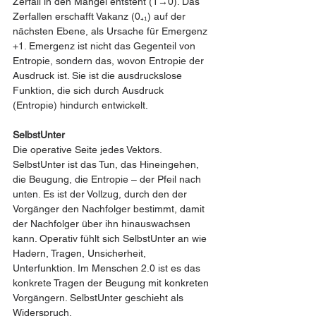
Zerfall in den Mangel entsteht (1→0). Das 
Zerfallen erschafft Vakanz (0₊₁) auf der 
nächsten Ebene, als Ursache für Emergenz 
+1. Emergenz ist nicht das Gegenteil von 
Entropie, sondern das, wovon Entropie der 
Ausdruck ist. Sie ist die ausdruckslose 
Funktion, die sich durch Ausdruck 
(Entropie) hindurch entwickelt.
SelbstUnter
Die operative Seite jedes Vektors. 
SelbstUnter ist das Tun, das Hineingehen, 
die Beugung, die Entropie – der Pfeil nach 
unten. Es ist der Vollzug, durch den der 
Vorgänger den Nachfolger bestimmt, damit 
der Nachfolger über ihn hinauswachsen 
kann. Operativ fühlt sich SelbstUnter an wie 
Hadern, Tragen, Unsicherheit, 
Unterfunktion. Im Menschen 2.0 ist es das 
konkrete Tragen der Beugung mit konkreten 
Vorgängern. SelbstUnter geschieht als 
Widerspruch.