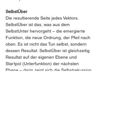
SelbstÜber
Die resultierende Seite jedes Vektors. 
SelbstÜber ist das, was aus dem 
SelbstUnter hervorgeht – die emergierte 
Funktion, die neue Ordnung, der Pfeil nach 
oben. Es ist nicht das Tun selbst, sondern 
dessen Resultat. SelbstÜber ist gleichzeitig 
Resultat auf der eigenen Ebene und 
Startpol (Unterfunktion) der nächsten 
Ebene – darin zeigt sich die Selbstrekursion. 
SelbstÜber emergiert als Gegensatz.
Widerspruch
Der entropische Ausdruck des Selbstunter. 
Wider-Spruch: ein Sprechen, das gegen 
sich selbst spricht. Widerspruch ist nicht ein 
logischer Fehler, sondern der operative 
Vollzug der Spannung – das Setzen und 
Widersprechen im Ausdruck, die gelebte, 
gesprochene, ausgetragene 