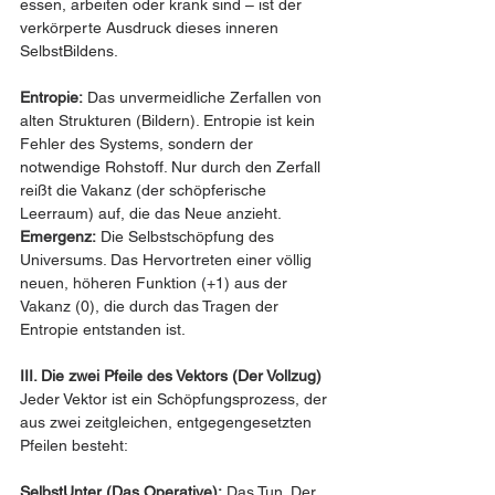
essen, arbeiten oder krank sind – ist der 
verkörperte Ausdruck dieses inneren 
SelbstBildens.
Entropie:
 Das unvermeidliche Zerfallen von 
alten Strukturen (Bildern). Entropie ist kein 
Fehler des Systems, sondern der 
notwendige Rohstoff. Nur durch den Zerfall 
reißt die Vakanz (der schöpferische 
Leerraum) auf, die das Neue anzieht.
Emergenz:
 Die Selbstschöpfung des 
Universums. Das Hervortreten einer völlig 
neuen, höheren Funktion (+1) aus der 
Vakanz (0), die durch das Tragen der 
Entropie entstanden ist.
III. Die zwei Pfeile des Vektors (Der Vollzug)
Jeder Vektor ist ein Schöpfungsprozess, der 
aus zwei zeitgleichen, entgegengesetzten 
Pfeilen besteht:
SelbstUnter (Das Operative):
 Das Tun. Der 