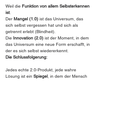
Weil die 
Funktion von allem Selbsterkennen 
ist
.
Der 
Mangel (1.0)
 ist das Universum, das 
sich selbst vergessen hat und sich als 
getrennt erlebt (Blindheit).
Die 
Innovation (2.0)
 ist der Moment, in dem 
das Universum eine neue Form erschafft, in 
der es sich selbst wiedererkennt.
Die Schlussfolgerung:
Jedes echte 2.0-Produkt, jede wahre 
Lösung ist ein 
Spiegel
, in dem der Mensch 
(und damit das Universum) sich selbst tiefer 
und präziser erkennt als zuvor.
Wir lösen keine Probleme, damit sie weg 
sind. Wir lösen Probleme, weil das Problem 
die 
Frage
 war und die Innovation die 
Erkenntnis
 ist.
Diskussion dieser Vollendung