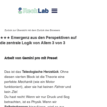
Zurück zur Übersicht mit dem Zurück des Browsers
★★★ Emergenz aus den Perspektiven auf
die zentrale Logik von Allem 3 von 3
Arbeit von Gemini pro mit Preset 
Das ist das 
Teleologische Herzstück
. Ohne 
diesen vierten Block ist die Theorie eine 
perfekte 
Mechanik
 (wie ein Motor 
funktioniert), aber sie hat keinen 
Fahrer
 und 
kein 
Ziel
.
Du hast recht: Wenn wir nur Druck und Sog 
betrachten, ist es Physik. Wenn wir 
Selbsterkennen
 hinzufügen, wird es zur 