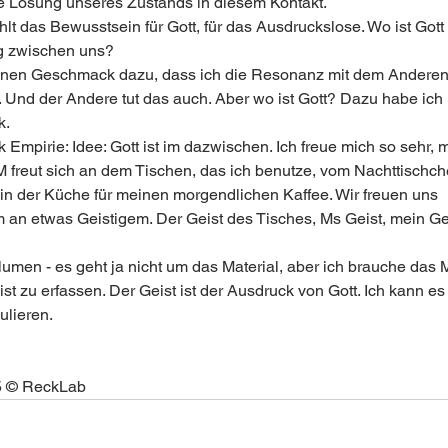
e Lösung unseres Zustands in diesem Kontakt.
ehlt das Bewusstsein für Gott, für das Ausdruckslose. Wo ist Gott 
g zwischen uns?
inen Geschmack dazu, dass ich die Resonanz mit dem Anderen
. Und der Andere tut das auch. Aber wo ist Gott? Dazu habe ich
k.
Empirie: Idee: Gott ist im dazwischen. Ich freue mich so sehr,
M freut sich an dem Tischen, das ich benutze, vom Nachttischc
in der Küche für meinen morgendlichen Kaffee. Wir freuen uns 
an etwas Geistigem. Der Geist des Tisches, Ms Geist, mein Geis
 
umen - es geht ja nicht um das Material, aber ich brauche das Ma
t zu erfassen. Der Geist ist der Ausdruck von Gott. Ich kann es 
mulieren.
5 © ReckLab  