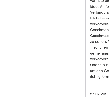
vermute di
Idee: Mir f
Verbindun
Ich habe e
verkörpere
Geschmac
Geschmack 
zu sehen. 
Tischchen 
gemeinsam 
verkörpert.
Oder die Bl
um den Geis
richtig for
27.07.202