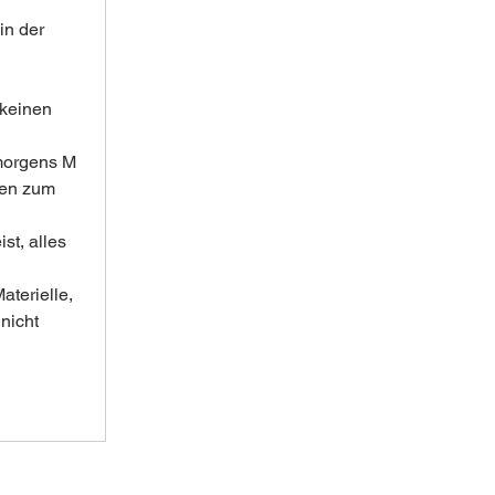
in der 
 
 keinen 
 morgens M 
hen zum 
t, alles 
terielle, 
nicht 