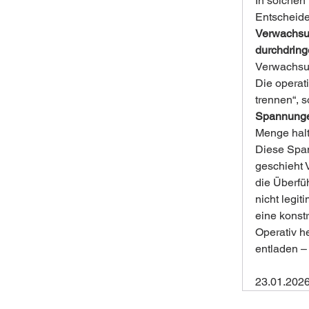
In solchen 
Entscheiden
Verwachs
durchdrin
Verwachsun
Die operat
trennen“, s
Spannung
Menge halt
Diese Span
geschieht 
die Überfü
nicht legit
eine konstr
Operativ he
entladen –
23.01.202