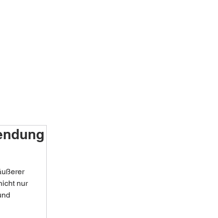
wendung
äußerer 
nicht nur 
und 