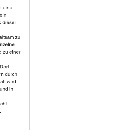
 
n eine 
ein 
 dieser 
altsam zu 
inzelne 
 zu einer 
Dort 
rn durch 
alt wird 
 und in 
cht 
.