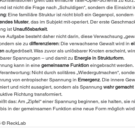
Konstellationen greift das einfache Täter-Opfer-Schema zu kurz.
d ist nicht die Frage nach „Schuldigen“, sondern die Einsicht i
ung
: Eine familiäre Struktur ist nicht bloß ein Gegenpol, sondern 
gendes Muster
, das im Subjekt mit-operiert. Der erste Geschmack
g ist 
Unauflösbarkeit
.
ive Aufgabe besteht daher nicht darin, diese Verwachsung „gew
ondern sie zu 
differenzieren
: Die verwachsene Gewalt wird in 
e
en
 aufgedröselt. Was zuvor als unlösbarer Knoten erscheint, wird
barer Spannungen – und damit zu 
Energie in Strukturform
.
nung kann in eine 
gemeinsame Funktion
 eingebracht werden. 
Verantwortung: Nicht durch solitäres „Wiedergutmachen“, sonde
hrung von entropischer Spannung in 
Emergenz
. Die innere Gew
imiert und nicht ausagiert, sondern als Spannung 
wahr gemacht
uktive Richtung transformiert.
ißt das: Am „Zipfel“ einer Spannung beginnen, sie halten, sie ni
 bis in der gemeinsamen Funktion eine neue Form möglich wird
6 © ReckLab  