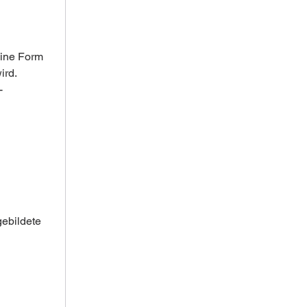
eine Form 
ird.
-
ebildete 