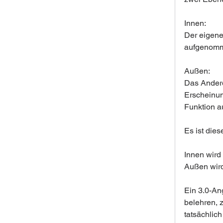
Innen:
Der eigene
aufgenom
Außen:
Das Andere
Erscheinun
Funktion 
Es ist die
Innen wird
Außen wir
Ein 3.0-An
belehren, z
tatsächlich