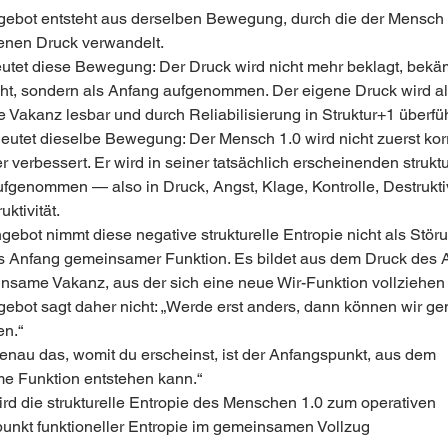
gebot entsteht aus derselben Bewegung, durch die der Mensch 
enen Druck verwandelt.
utet diese Bewegung: Der Druck wird nicht mehr beklagt, bekäm
, sondern als Anfang aufgenommen. Der eigene Druck wird al
 Vakanz lesbar und durch Reliabilisierung in Struktur+1 überfüh
utet dieselbe Bewegung: Der Mensch 1.0 wird nicht zuerst korri
r verbessert. Er wird in seiner tatsächlich erscheinenden struktu
ufgenommen — also in Druck, Angst, Klage, Kontrolle, Destruktiv
uktivität.
ebot nimmt diese negative strukturelle Entropie nicht als Störu
s Anfang gemeinsamer Funktion. Es bildet aus dem Druck des 
nsame Vakanz, aus der sich eine neue Wir-Funktion vollziehen
gebot sagt daher nicht: „Werde erst anders, dann können wir g
en.“
Genau das, womit du erscheinst, ist der Anfangspunkt, aus dem 
 Funktion entstehen kann.“
rd die strukturelle Entropie des Menschen 1.0 zum operativen 
nkt funktioneller Entropie im gemeinsamen Vollzug