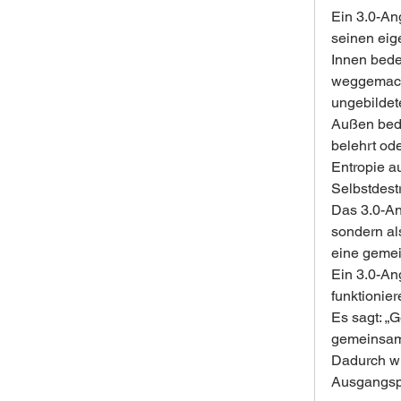
Ein 3.0-An
seinen eig
Innen bede
weggemacht
ungebildete
Außen bede
belehrt ode
Entropie a
Selbstdestr
Das 3.0-Ang
sondern al
eine gemei
Ein 3.0-An
funktionier
Es sagt: „
gemeinsame
Dadurch wi
Ausgangspu