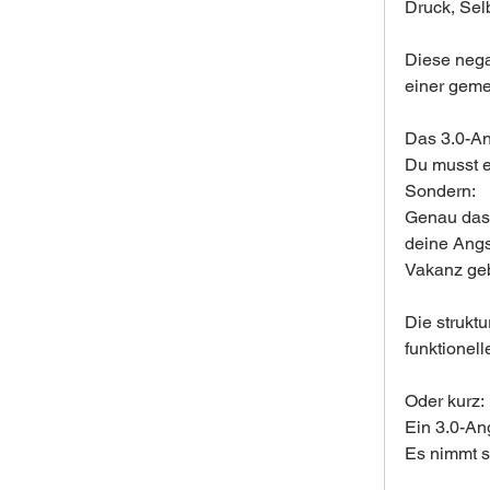
Druck, Selb
Diese negat
einer gem
Das 3.0-An
Du musst e
Sondern:
Genau das,
deine Angs
Vakanz geb
Die strukt
funktionel
Oder kurz:
Ein 3.0-An
Es nimmt s