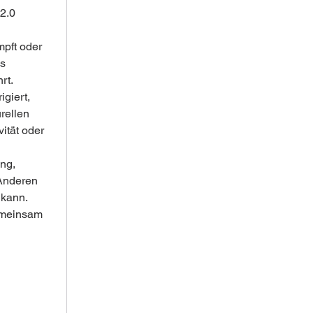
2.0 
pft oder 
s 
rt.
giert, 
rellen 
ität oder 
ng, 
Anderen 
 kann.
emeinsam 