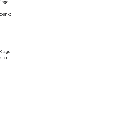
Klage.
tpunkt 
Klage, 
same 
 