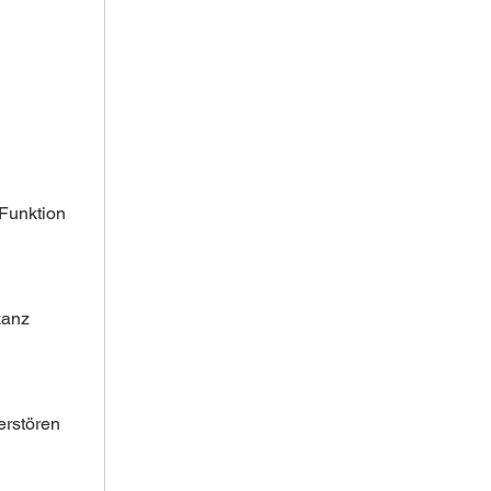
Funktion 
kanz 
erstören 