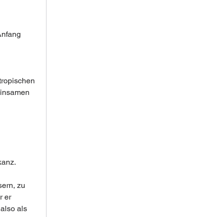
Anfang 
tropischen 
einsamen 
kanz.
ern, zu 
 er 
also als 