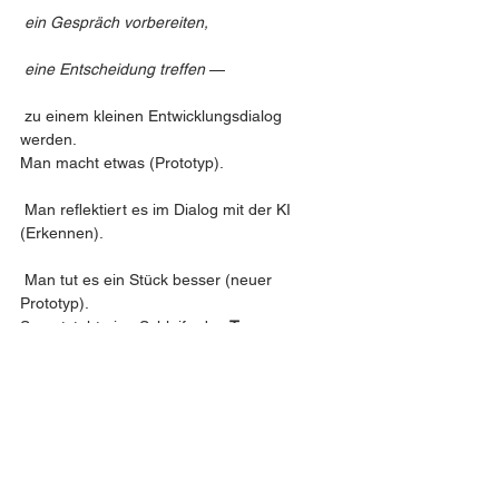
ein Gespräch vorbereiten,
eine Entscheidung treffen
 —
 zu einem kleinen Entwicklungsdialog 
werden.
Man macht etwas (Prototyp).
 Man reflektiert es im Dialog mit der KI 
(Erkennen).
 Man tut es ein Stück besser (neuer 
Prototyp).
So entsteht eine Schleife des 
Tun → 
Erkennen → Tun+1
, die exakt der inneren 
Struktur des Menschen 2.0 entspricht.
Der Alltag wird dadurch zu einem 
Entwicklungsraum.
 Jedes Tun wird zu einem Prototypen.