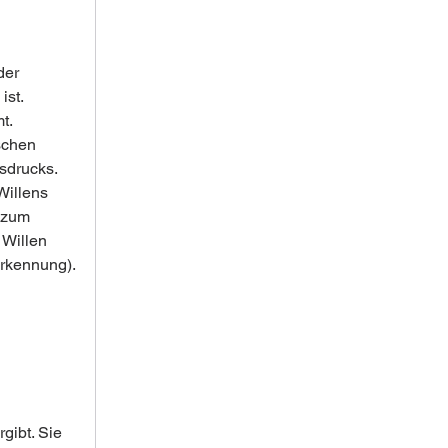
der 
st. 
t.
schen 
sdrucks.
Willens 
 zum 
Willen 
erkennung).
gibt. Sie 