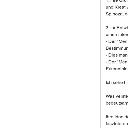
1. Ihre Gr
und Kreativ
Spinoza, de
2. Ihr Ent
einen inte
- Der "Mens
Bestimmung
- Dies mani
- Der "Men
Erkenntnis
Ich sehe hi
Was versteh
bedeutsam 
Ihre Idee d
faszinieren