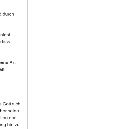
d durch 
nicht 
 dass 
ine Art 
lt, 
 Gott sich 
ber seine 
ion der 
ng hin zu 