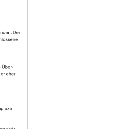
anden: Der 
chlossene 
s Über-
 er eher 
mplexe 