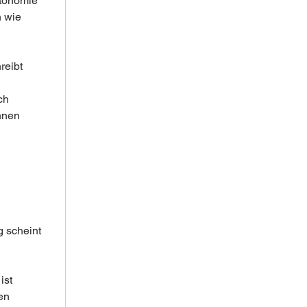
utonomie 
n wie 
eibt 
ch 
hnen
 
g scheint 
ist 
en 