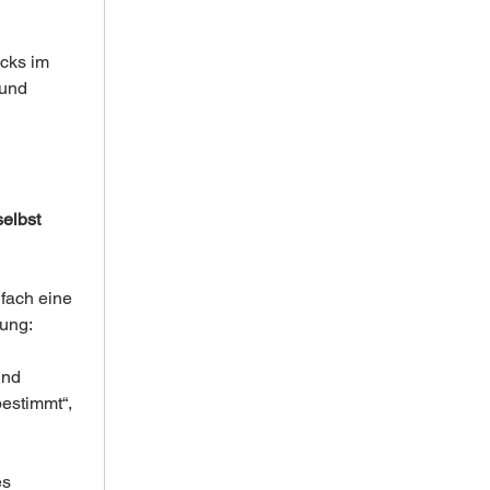
cks im 
 und 
elbst 
fach eine 
mung:
und 
bestimmt“, 
s 