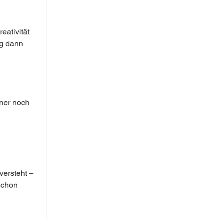
eativität 
g dann 
iner noch 
versteht – 
schon 