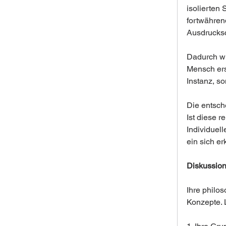
isolierten 
fortwähren
Ausdrucksc
Dadurch wir
Mensch ersc
Instanz, s
Die entsch
Ist diese r
Individuell
ein sich e
Diskussion
Ihre philo
Konzepte. 