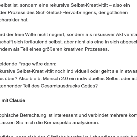
Selbst ist, sondern eine rekursive Selbst-Kreativität – also ein 
der Prozess des Sich-Selbst-Hervorbringens, der göttlichen 
harakter hat.
d der freie Wille nicht negiert, sondern als rekursiver Akt verst
hafft sich fortlaufend selbst, aber nicht als eine in sich abges
ondern als Teil eines größeren kreativen Prozesses.
eidende Frage wäre dann:
ekursive Selbst-Kreativität noch individuell oder geht sie in etwa
es über? Also bleibt Mensch 2.0 ein individuelles Selbst oder ist
rkennender Teil des Gesamtausdrucks Gottes?
 mit Claude 
sophische Betrachtung ist interessant und verbindet mehrere ko
Lassen Sie mich die Kernaspekte analysieren: