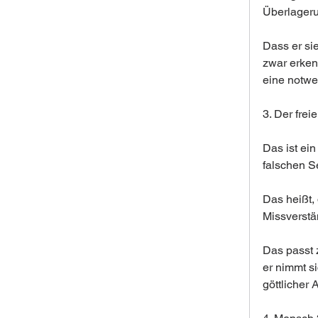
Überlager
Dass er sie
zwar erken
eine notw
3. Der fre
Das ist ein
falschen S
Das heißt, 
Missverstän
Das passt 
er nimmt s
göttlicher 