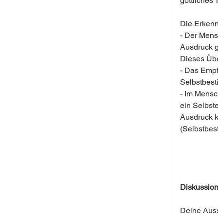
göttliches
Die Erkenn
- Der Mensc
Ausdruck gö
Dieses Übe
- Das Empf
Selbstbest
- Im Mensc
ein Selbst
Ausdruck k
(Selbstbes
Diskussion
Deine Aussa