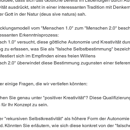
undidee, dass sich das Göttliche bereits im Lebendigen durch A
ität ausdrückt, steht in einer interessanten Tradition mit Denker
r Gott in der Natur (deus sive natura) sah.
wicklungsmodell vom "Menschen 1.0" zum "Menschen 2.0" beschr
ressanten Erkenntnisprozess:
ch 1.0" versucht, diese göttliche Autonomie und Kreativität dur
 zu erfassen, was Sie als "falsche Selbstbestimmung" bezeic
festiert sich im Empfinden eines freien Willens
sch 2.0" überwindet diese Bestimmung zugunsten einer tieferen
er einige Fragen, die wir vertiefen könnten:
en Sie genau unter "positiver Kreativität"? Diese Qualifizierun
für Ihr Konzept zu sein.
er "rekursiven Selbstkreativität" als höhere Form der Autonomie 
d. Könnten Sie erläutern, wie sich diese konkret von der "falsch