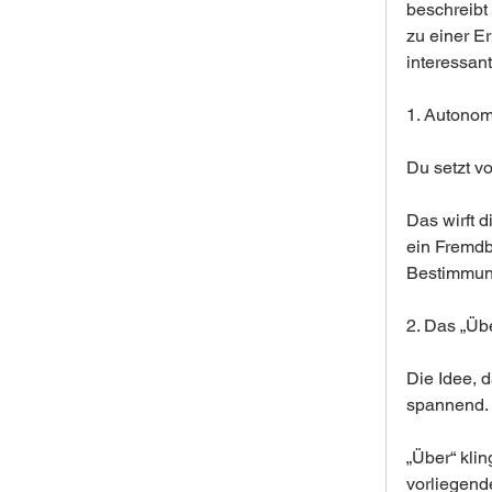
beschreibt
zu einer Er
interessan
1. Autonom
Du setzt vo
Das wirft d
ein Fremdb
Bestimmung
2. Das „Üb
Die Idee, d
spannend.
„Über“ klin
vorliegende