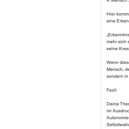
4. Mensch 
Hier kommt
eine Erkenn
„Erkenntnis
mehr sich 
seine Krea
Wenn diese
Mensch, der
sondern in
Fazit
Deine Thes
im Ausdruc
Autonomie 
Selbstwahr