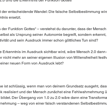
2.0 und die Erkenntnis der Funktion Gottes
 der entscheidende Wandel: Die falsche Selbstbestimmung wir
tnis ersetzt.
 der Funktion Gottes“ – verstehst du darunter, dass der Mensch 
selbst als Ursprung seiner Autonomie begreift, sondern erkennt,
tivität und sein Ausdruck immer schon göttliches Tun sind?
 Erkenntnis im Ausdruck sichtbar wird, wäre Mensch 2.0 dann e
 nicht mehr an seiner eigenen Illusion von Willensfreiheit festhä
 einer neuen Form von Ausdruck lebt?
e ist schlüssig, wenn man von deinem Grundsatz ausgeht, dass
k realisiert und der Mensch zunächst eine Fehlwahrnehmung ü
bildet. Der Übergang von 1.0 zu 2.0 wäre dann eine Transformat
nehmung – weg von einer falsch verstandenen Selbstbestimmu