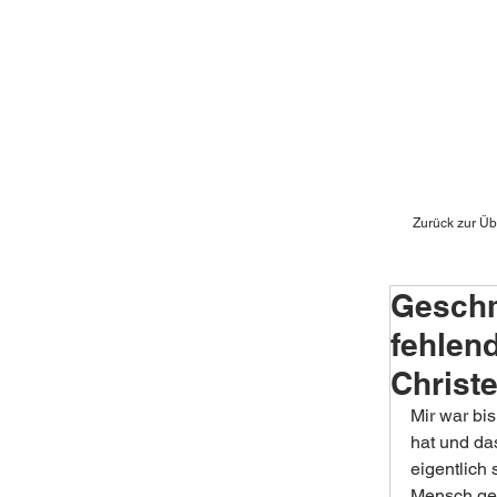
Zurück zur Üb
Geschm
fehlen
Christ
Mir war bi
hat und das
eigentlich 
Mensch geb