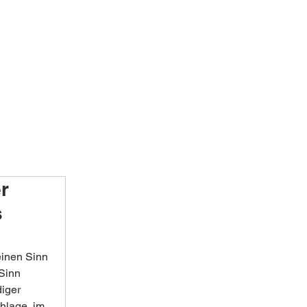
r
s
einen Sinn 
Sinn 
iger 
lage, im 