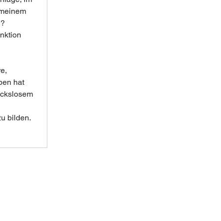
 meinem 
n?
nktion 
e, 
ben hat 
uckslosem 
u bilden.