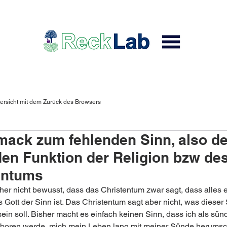
ersicht mit dem Zurück des Browsers
ack zum fehlenden Sinn, also de
den Funktion der Religion bzw de
entums
sher nicht bewusst, dass das Christentum zwar sagt, dass alles 
 Gott der Sinn ist. Das Christentum sagt aber nicht, was dieser 
sein soll. Bisher macht es einfach keinen Sinn, dass ich als sünd
oren werde, mich mein Leben lang mit meiner Sünde herumsch