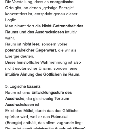
Die Vorstellung, dass es 
energetische 
Orte
 gibt, an denen „geistige Energie“ 
konzentriert ist, entspricht genau dieser 
Logik:
Man nimmt dort die 
Nicht-Getrenntheit des 
Raums und des Ausdruckslosen
 intuitiv 
wahr.
Raum ist 
nicht leer
, sondern voller 
potenzialreicher Gegenwart
, die wir als 
Energie deuten.
Diese feinstoffliche Wahrnehmung ist also 
nicht esoterischer Unsinn, sondern eine 
intuitive Ahnung des Göttlichen im Raum
.
5. Logische Essenz
Raum ist eine 
Entwicklungsstufe des 
Ausdrucks
, die gleichzeitig 
Tor zum 
Ausdruckslosen
 ist.
Er ist das 
Mittel
, durch das das Göttliche 
spürbar wird, weil er das 
Potenzial 
(Energie)
 enthält, das allem zugrunde liegt.
Raum ist somit 
gleichzeitig Ausdruck (Form) 