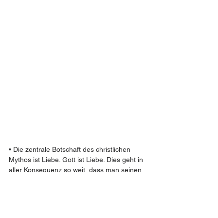
• Die zentrale Botschaft des christlichen 
Mythos ist Liebe. Gott ist Liebe. Dies geht in 
aller Konsequenz so weit, dass man seinen 
Feind, seinen Täter, lieben soll.  
• Bisher gibt es keinerlei logische Erklärung 
dazu.