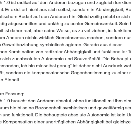
 1.0 ist radikal auf den Anderen bezogen und zugleich funktion
t. Er existiert nicht aus sich selbst, sondern in Abhängigkeit, B
ischem Bedarf auf den Anderen hin. Gleichzeitig erlebt er sich f
ändig abgeschnitten und unfähig zu echter Gemeinsamkeit. Sein 
t ist daher real, aber seine Weise, es zu vollziehen, ist funktions
em Anderen nichts wirklich Gemeinsames machen, sondern nur i
 Gewaltbeziehung symbiotisch agieren. Gerade aus dieser 
chen Kombination von radikaler Abhängigkeit und funktioneller 
r sich zur absoluten Autonomie und Souveränität. Die Behauptu
emanden, ich bin mir selbst genug“ ist daher nicht Ausdruck wah
ät, sondern die kompensatorische Gegenbestimmung zu einer n
n Einheit.
ere Fassung:
 1.0 braucht den Anderen absolut, ohne funktionell mit ihm eins
rum bleibt seine Bezogenheit symbiotisch und gewaltförmig stat
und funktionell. Die behauptete absolute Autonomie ist kein U
e Kompensation einer unerträglichen Abhängigkeit bei gleichzei