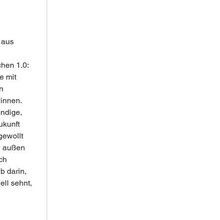
 aus 
hen 1.0: 
 mit 
n 
innen. 
ndige, 
ukunft 
gewollt 
on außen 
ch 
 darin, 
ll sehnt, 