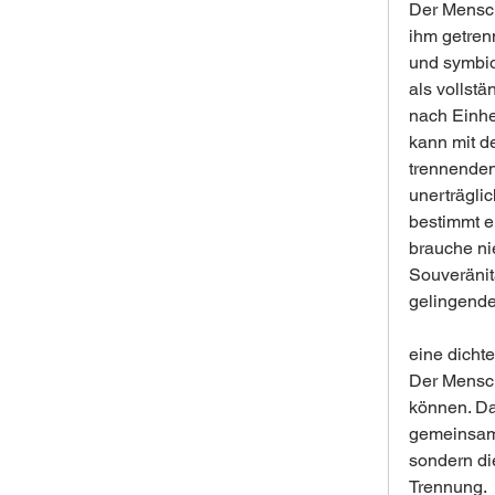
Der Mensch
ihm getrenn
und symbiot
als vollst
nach Einhei
kann mit d
trennenden
unerträgli
bestimmt e
brauche ni
Souveränit
gelingende
eine dicht
Der Mensch
können. Da
gemeinsam 
sondern di
Trennung.