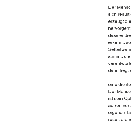
Der Mensch 
sich result
erzeugt di
hervorgeht,
dass er di
erkennt, so
Selbstwahr
stimmt, di
verantworte
darin liegt
eine dicht
Der Mensch
ist sein Op
außen veru
eigenen Tät
resultieren