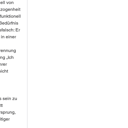
ell von 
ezogenheit 
unktionell 
Bedürfnis 
falsch: Er 
n einer 
Trennung 
ng „Ich 
rer 
icht 
 sein zu 
t 
rsprung, 
tiger 