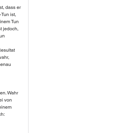
st, dass er 
Tun ist, 
einem Tun 
t jedoch, 
un 
esultat 
ahr, 
Genau 
den. Wahr 
ei von 
einem 
h: 