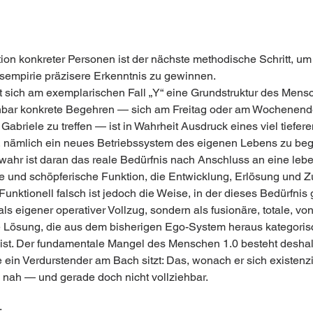
ion konkreter Personen ist der nächste methodische Schritt, um
empirie präzisere Erkenntnis zu gewinnen. 
t sich am exemplarischen Fall „Y“ eine Grundstruktur des Mensc
bar konkrete Begehren — sich am Freitag oder am Wochenende
Gabriele zu treffen — ist in Wahrheit Ausdruck eines viel tiefere
nämlich ein neues Betriebssystem des eigenen Lebens zu beg
l wahr ist daran das reale Bedürfnis nach Anschluss an eine lebe
ve und schöpferische Funktion, die Entwicklung, Erlösung und Z
 Funktionell falsch ist jedoch die Weise, in der dieses Bedürfnis 
 als eigener operativer Vollzug, sondern als fusionäre, totale, v
ösung, die aus dem bisherigen Ego-System heraus kategoris
ist. Der fundamentale Mangel des Menschen 1.0 besteht deshalb
 ein Verdurstender am Bach sitzt: Das, wonach er sich existenzie
nd nah — und gerade doch nicht vollziehbar.
: