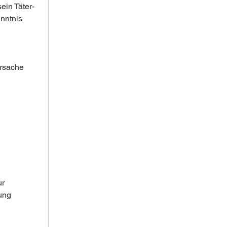
ein Täter-
nntnis 
Ursache 
r 
ung 