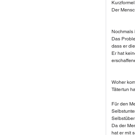
Kurzformel
Der Mensch
Nochmals i
Das Problem
dass er di
Er hat kei
erschaffen
Woher komm
Tätertun ha
Für den Men
Selbstunter
Selbstüber
Da der Men
hat er mit 