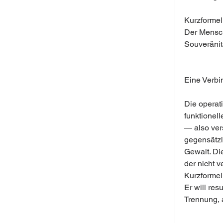
Kurzformel
Der Mensc
Souveränit
Eine Verbi
Die operat
funktionell
— also ver
gegensätzl
Gewalt. Di
der nicht 
Kurzformel
Er will res
Trennung, a