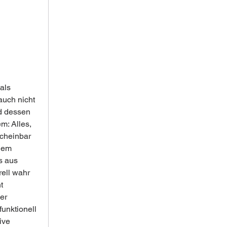
als 
auch nicht 
d dessen 
m: Alles, 
scheinbar 
nem 
s aus 
ell wahr 
t 
er 
unktionell 
ive 