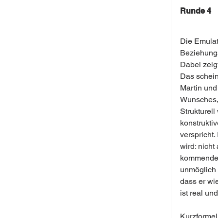
Runde 4
Die Emulat
Beziehungs
Dabei zeig
Das schein
Martin und 
Wunsches, 
Strukturel
konstrukti
verspricht.
wird: nicht
kommende L
unmöglich 
dass er wie
ist real u
Kurzformel