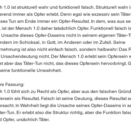
1.0 ist strukturell wahr und funktionell falsch. Strukturell wahr i
ierend immer als Opfer erlebt. Denn egal wie exzessiv sein Täter-
eses Tun am Ende immer ein Opfer-Resultat. In dem, was aus s
 ist der Mensch 1.0 daher tatsächlich Opfer. Funktionell falsch is
e Ursache dieses Opfer-Daseins nicht in seinem eigenen Täter-T
ndern im Schicksal, in Gott, im Anderen oder im Zufall. Seine 
nehmung ist also nicht einfach falsch, sondern halbwahr: Das R
e Ursachendeutung nicht. Der Mensch 1.0 erlebt sein Opfersein w
t aber das Täter-Tun nicht, das dieses Opfersein hervorbringt. 
 seine funktionelle Unwahrheit.
ere Fassung:
 1.0 fühlt sich zu Recht als Opfer, aber aus den falschen Grün
fersein als Resultat. Falsch ist seine Deutung, dieses Resultat s
rsacht. In Wahrheit liegt die Ursache seines Opfer-Daseins in s
er-Tun. Er erlebt also die Struktur richtig, aber die Funktion falsc
d Opfer, ursächlich Täter.