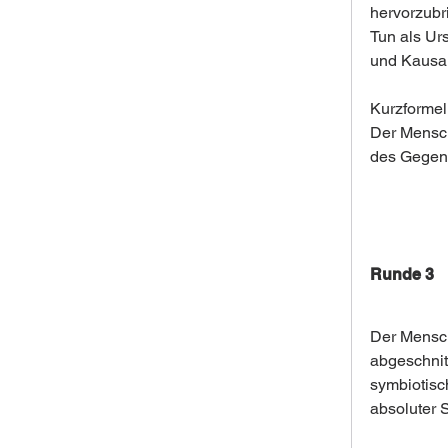
hervorzubri
Tun als Ur
und Kausali
Kurzformel
Der Mensch
des Gegent
Runde 3
Der Mensch
abgeschnit
symbiotisc
absoluter 