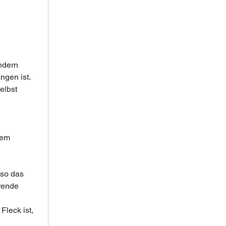
ndern 
gen ist. 
elbst 
nem 
lso das 
rende 
leck ist, 