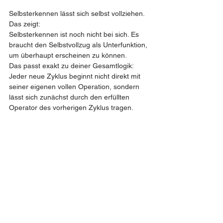
Selbsterkennen lässt sich selbst vollziehen.
Das zeigt:
Selbsterkennen ist noch nicht bei sich. Es 
braucht den Selbstvollzug als Unterfunktion, 
um überhaupt erscheinen zu können.
Das passt exakt zu deiner Gesamtlogik:
Jeder neue Zyklus beginnt nicht direkt mit 
seiner eigenen vollen Operation, sondern 
lässt sich zunächst durch den erfüllten 
Operator des vorherigen Zyklus tragen.
Aktiv-operativ ist das Selbstvollziehen.
Aktiv-passiv ist das Selbsterkennen.
Das Selbsterkennen ist hier wie eine 
ausdruckslose Funktion, die sich noch nicht 
selbst ausdrücken kann. Sie braucht den 
Selbstvollzug als Ausdrucksmaschine.
Durch dieses Selbstvollziehen entsteht ein 