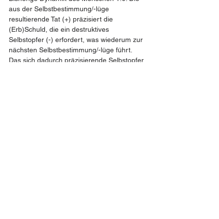
aus der Selbstbestimmung/-lüge 
resultierende Tat (+) präzisiert die 
(Erb)Schuld, die ein destruktives 
Selbstopfer (-) erfordert, was wiederum zur 
nächsten Selbstbestimmung/-lüge führt. 
Das sich dadurch präzisierende Selbstopfer 
erzeugt zukünftige Größe in der Beugung 
(Bild: Erschaffen einer vorgespannten 
Feder), Konstruktives im Destruktiven, 
Wollen als falsches Können und damit 
Struktur für zukünftige Funktion.
Mensch 2.0: Selbsterlösen durch 
Selbstprototypen: Im Wir
a) den Widerspruch, die Struktur des 
selbstbestimmten Destruktiven aktiv 
verkörpern – das Fremde in der produktiven 
Beugung als Verschiedenheit annehmen, 
um es als eigenes Potenzial zu erschließen; 
das Problem operativ sein, um die Lösung 
funktionell tun zu können.