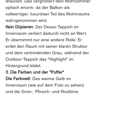
draußen. Das vergrößert dein Wohnzimmer 
optisch enorm, da der Balkon als 
vollwertiger, luxuriöser Teil des Wohnraums 
wahrgenommen wird.
Kein Düpieren:
 Der Desso-Teppich im 
Innenraum verliert dadurch nicht an Wert. 
Er übernimmt nur eine andere Rolle: Er 
erdet den Raum mit seiner klaren Struktur 
und dem verbindenden Grau, während der 
Outdoor-Teppich das "Highlight" im 
Hintergrund bildet.
3. Die Farben und der "Puffer"
Die Farbwelt:
 Das warme Gelb im 
Innenraum (wie auf dem Foto zu sehen) 
und die Grün-, Pfirsich- und Rosttöne 
draußen gehören alle zur selben 
"Herbst/Natur"-Farbpalette. Sie harmonieren 
hervorragend. Zudem wirkt das Grau eures 
Desso-Teppichs als perfekter, neutraler 
Puffer.
Die Schwelle:
 Vergiss nicht den natürlichen 
Rahmen! Die Glasscheiben, der 