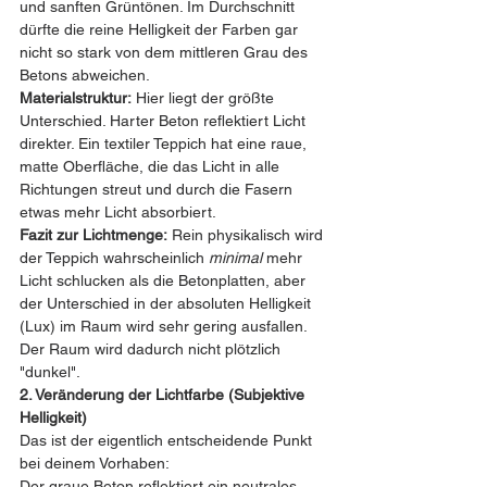
und sanften Grüntönen. Im Durchschnitt 
dürfte die reine Helligkeit der Farben gar 
nicht so stark von dem mittleren Grau des 
Betons abweichen.
Materialstruktur:
 Hier liegt der größte 
Unterschied. Harter Beton reflektiert Licht 
direkter. Ein textiler Teppich hat eine raue, 
matte Oberfläche, die das Licht in alle 
Richtungen streut und durch die Fasern 
etwas mehr Licht absorbiert.
Fazit zur Lichtmenge:
 Rein physikalisch wird 
der Teppich wahrscheinlich 
minimal
 mehr 
Licht schlucken als die Betonplatten, aber 
der Unterschied in der absoluten Helligkeit 
(Lux) im Raum wird sehr gering ausfallen. 
Der Raum wird dadurch nicht plötzlich 
"dunkel".
2. Veränderung der Lichtfarbe (Subjektive 
Helligkeit)
Das ist der eigentlich entscheidende Punkt 
bei deinem Vorhaben:
Der graue Beton reflektiert ein neutrales, 