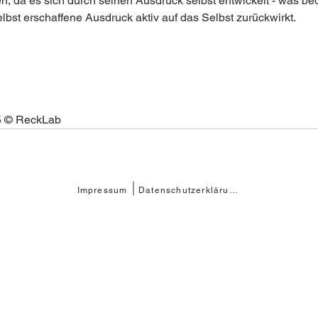
n, da es sich durch seinen Ausdruck selbst entwickelt - was bed
lbst erschaffene Ausdruck aktiv auf das Selbst zurückwirkt.
5 © ReckLab  
Impressum
Datenschutzerklärung