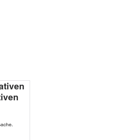
ativen
tiven
sache.