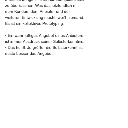
zu überraschen. Was das letztendlich mit 
dem Kunden, dem Anbieter und der 
weiteren Entwicklung macht, weiß niemand. 
Es ist ein kollektives Prototyping.
- Ein wahrhaftiges Angebot eines Anbieters 
ist immer Ausdruck seiner Selbsterkenntnis.  
- Das heißt: Je größer die Selbsterkenntnis, 
desto besser das Angebot.  
- Das bedeutet: Unser Angebot als Mensch 
2.0 hat beim Menschen 1.0 nur eine 
Chance, wenn wir wahrhaftig auftreten und 
unser Angebot authentisch ist.  
- Konkret heißt das, dass auch im Team, 
das sich aus Kunde und Anbieter bildet, ich 
als Anbieter mich als Größerer, als Lösung 
und als Zweck einbringen muss – der 
Mensch 1.0 bildet dabei das Mittel und die 
Ursache.  
- Solange wir uns nicht trauen, wahrhaftig 
zu sein, wird unser Angebot nicht 